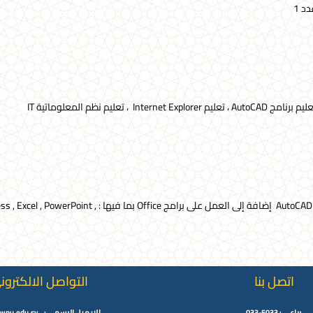
اتصل بنا
التواصل الالكترون
رباعي : 5033-033
الايميل الرسمي : info@wpu.edu.sy