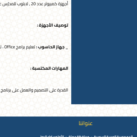
أجهزة كمبيوتر عدد 20 , لابتوب للمدرّس عدد 1
توصيف الأجهزة :
_ جهاز الحاسوب :
تعليم برامج Office ، تعليم برنامج AutoCAD ، تعليم Internet Explorer ، تعليم نظم المعلوماتية IT
المهارات المكتسبة :
القدرة على التصميم والعمل على برنامج AutoCAD إضافة إلى العمل على برامج Office بما فيها : , Word Access , Excel , PowerPoint
عنواننا
الجمهورية العربية السورية – محافظة حماة – الأوتوستراد الدولي