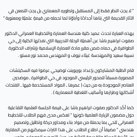
” لا يجبُ النظر فقط إلى المستقبل وتطورهِ المعماري بل يجبُ التمعن في
الآثار القديمة التي بَناها أجدادُنا وآباؤنا لما تحمله من قيمةٍ علميّة ومعنوية “
بهذه العبارة تحدث عميد كلية هندسة العمارة والتخطيط العمراني الدكتور
صفوت ابراهيم باشا عن أهميّة الرحلة التدريبية التي نفذتها الكلية إلى حي
الطوافرة في حماه ضمن مقرر مادة العمارة الإسلامية بإشراف الدكتورة
نسيبة سعيد والمهندسة غيثاء نيوف و المهندس محمد نور مستو .
قام الطلبة المشاركون بإعداد بوربوينت توضيحي عرضوا فيه السكيتشات
المصورة مسبقاً للمحور الرئيسي الموجود في حي الطوافرة , موضحين
العناصر الموجودة به من حيث ( عمرها ـ المواد المستخدمة فيها ـ الفتحات
أشكالها وطرازها وأساليب التغطية المعمارية ) .
كما أكّد الدكتور صفوت ابراهيم باشا على قيمة الجلسة العلمية التفاعلية
حول مضمون الزيارة العلمية كونها ” تعكس مدى فهم الطلاب للتخطيط
العمراني للحي بما يحملهُ من مواد بناء ومحاور حركة وتظليل وتصميم
هندسي ” مضيفاً أن اطلاع الطلاب على هذا التراث سيمكنهم من المقارنة
بين الأبنية الحديثة والقديمة التراثية من حيث التصميم المعماري ولمس