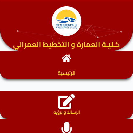
كـليـة العمارة و التخطيط العمراني
الرئيسية
الرسالة والرؤية