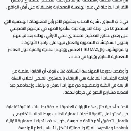
التغيرات الحاصلة في علم الهندسة المعمارية وتطبيقاتهِ على أرض الواقع .
في ذاتِ السياق , شارك الطلاب بعضَهم الآخر بأبرز المعلومات الهندسية التي
استمدوها من الرحلة التدريبية حيث سلّطوا الضوء في عرضهم التقديمي
على بعض محاور التصميم المعماري للحي التراثي , وذلك بعد قيامهم
بتحويل السكيتشات المصورة والعمل فيها على برامج ( الأوتوكاد
والفوتوشوب وال3D MAX ) لعكس رؤيتهم العلميّة والفنية حول العناصر
المعمارية السابق رؤيتها في حماه .
وأوضحت بدورها المهندسة الأستاذة غيثاء نيّوف أن الغاية العلمية من
إقامة الجلسات التفاعلية هي الارتقاء بالمستوى العلمي لطلاب السنة
الرابعة في الكلية وتمكينهم من مهارات العرض والإلقاء وإعدادهم جيداَ
لتقديم مشاريع التخرج في مرحلةٍ لاحقة .
تتجسّد أهمية مثل هذه الزيارات العلمية الملحقة بجلسات نقاشية تفاعلية
في قدرتها على تقوية الخُبرات العملية للطلاب وربط الجانب الأكاديمي
بالعملي لتحقيق أكبر فائدة ملموسة , كون هذه الأحياء المعمارية التراثية
بأبعادها وعناصرها الفنيّة والجماليّة تشكل الأساس لعلم الهندسة