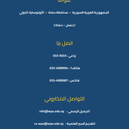
الجمهورية العربية السورية – محافظة حماة – الأوتوستراد الدولي
( حمص – حماة )
اتصل بنا
رباعي : 5033-033
هاتف1 : 4589094-033
فاكس : 4589087-033
التواصل الالكتروني
الايميل الرسمي : info@wpu.edu.sy
لتقديم السير العلمية : cv.wpu@wpu.edu.sy