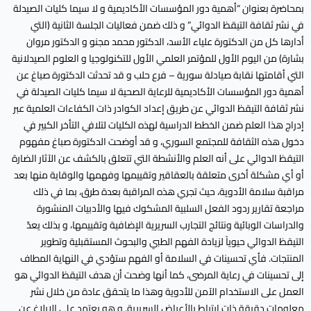
بمحاضرة بعنوان “أهمية دور المؤسسات الأكاديمية و لا سيما كليات الصيدلة
في نشر ثقافة التيقظ الدوائي” و ذلك ضمن فعاليات الجلسة الثانية (التي
أدارها كل من الدكتورة علياء الأسد، الدكتور محمد مجنو و الدكتور مروان
بشارة) من اليوم الأول للمؤتمر العلمي الأول للتكنولوجيا و العلوم الصيدلانية
التي أقامتها نقابة صيادلة سورية – فرع حلب و قد تحدثت الدكتورة صباغ عن
أهمية دور المؤسسات الأكاديمية للرعاية الصحية لا سيما كليات الصيدلة في
نشر ثقافة التيقظ الدوائي عن طريق إعداد الكوادر ذات الكفاءات العلمية عبر
إدراج هذا العلم ضمن الخطط الدراسية لهذه الكليات لتلافي التأخر الكبير في
دخول هذه الثقافة للمجتمع السوري، و قد أوضحت الدكتورة صباغ مفهوم
التيقظ الدوائي على أنه العلم والأنشطة التي تتعلق بالكشف عن الآثار الضارة
أو أي مشكلة أخرى متعلقة بالعقاقير وتقييمها وفهمها والوقاية منها بعد
مراقبة سلامة الأدوية، حيث تجري هذه المراقبة بعدة طرق، بما في ذلك
مراجعة تقارير ردود الفعل السلبية المشكوك فيها والأدبيات المنشورة
والدراسات الوبائية ونتائج التجارب السريرية الإضافية وتقييمها، و بذلك يعدّ
التيقظ الدوائي حيوياً لزيادة الفهم الطبي والبحوث المستقبلية وتطوير
المنتجات. فأي تحسينات في السلامة أو الفهم ستؤدي في النهاية المطاف
إلى تحسينات في رعاية المرضى، كما أنها وضحت أن هدف التيقظ الدوائي هو
العمل على الاستخدام الآمن للأدوية وهذا ما يتحقق عادة من خلال نشر
معلومات دقيقة ذات ارتباط بالأعراض السريرية. و هو يعتمد على الإبلاغ عن