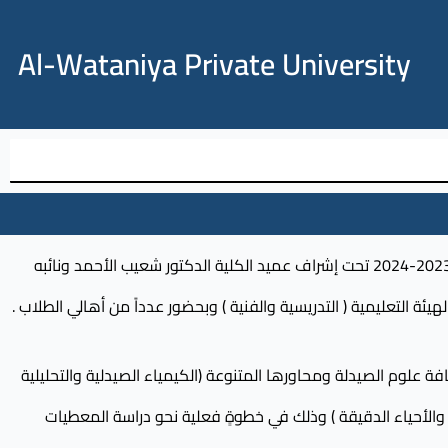
Al-Wataniya Private University
ناقشت كلية الصيدلة في الجامعة الوطنية الخاصة مشاريع تخرج طلابها للفصل الثاني من العام الدراسي 2023-2024 تحت إشراف عميد الكلية الدكتور شعيب الأحمد ونائبه
ة التعليمية ( التدريسية والفنية ) وبحضور عدداً من أهالي الطلاب .
ة علوم الصيدلة ومحاورها المتنوعة (الكيمياء الصيدلية والتحليلية
وية والأحياء الدقيقة ) وذلك في خطوةٍ فعلية نحو دراسة المعطيات