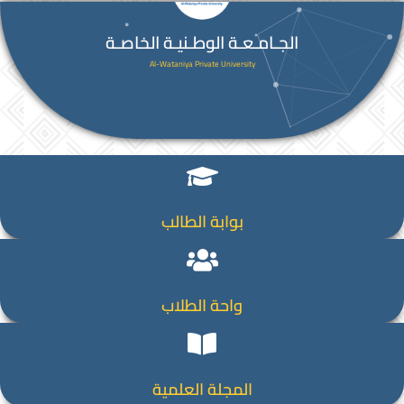
الجـامـعـة الوطـنيـة الخاصـة
Al-Wataniya Private University
بوابة الطالب
واحة الطلاب
المجلة العلمية