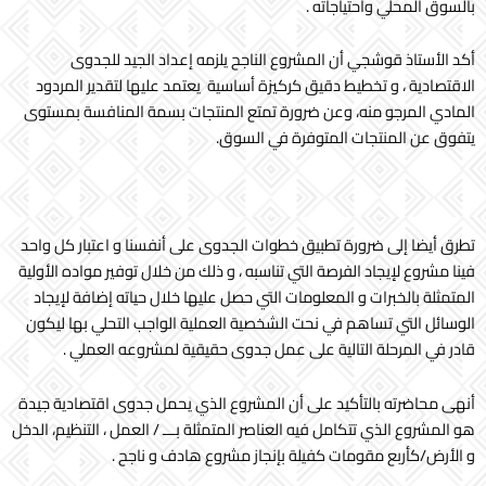
بالسوق المحلي واحتياجاته .
أكد الأستاذ قوشجي أن المشروع الناجح يلزمه إعداد الجيد للجدوى
الاقتصادية ، و تخطيط دقيق كركيزة أساسية يعتمد عليها لتقدير المردود
المادي المرجو منه، وعن ضرورة تمتع المنتجات بسمة المنافسة بمستوى
يتفوق عن المنتجات المتوفرة في السوق.
تطرق أيضا إلى ضرورة تطبيق خطوات الجدوى على أنفسنا و اعتبار كل واحد
فينا مشروع لإيجاد الفرصة التي تناسبه ، و ذلك من خلال توفير مواده الأولية
المتمثلة بالخبرات و المعلومات التي حصل عليها خلال حياته إضافة لإيجاد
الوسائل التي تساهم في نحت الشخصية العملية الواجب التحلي بها ليكون
قادر في المرحلة التالية على عمل جدوى حقيقية لمشروعه العملي .
أنهى محاضرته بالتأكيد على أن المشروع الذي يحمل جدوى اقتصادية جيدة
هو المشروع الذي تتكامل فيه العناصر المتمثلة بـــ / العمل ، التنظيم، الدخل
و الأرض/كأربع مقومات كفيلة بإنجاز مشروع هادف و ناجح .