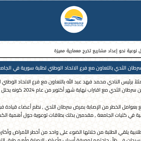
نوعية نحو إعداد مشاريع تخرج معمارية مميزة
طان الثدي بالتعاون مع فرع الاتحاد الوطني لطلبة سورية في الجامع
اً برئيس النادي محمد فهد عبد الله بالتعاون مع فرع الاتحاد الوطني ل
هاية شهر أكتوبر من عام 2024 كونه يحتل المرتبة الثانية من ناحية الانتشار حول العالم.
عوامل الخطر من الإصابة بمرض سرطان الثدي , نظم أعضاء قيادة فرع ا
مية في كليات الجامعة , مقدمين بذلك بطاقات توعوية حول أهمية الكشف 
طلابية يلقي الطلبة من خلالها الضوء على واحد من أخطر الأمراض وأكثرها
السيدات في ظلّ حاجتهم لمعرفة أسباب وأعراض الإصابة وأهم طرق الت