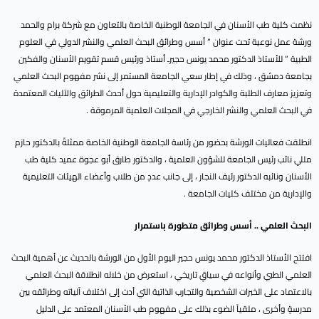
نظمت كلية طب الأسنان في الجامعة الوطنية الخاصة بالتعاون مع شركة برام والحمد
ورشة عمل نوعية تحت عنوان ” أسس وطرائق البحث العلمي والنشر الدولي في العلوم
الطبية ” للأستاذ الدكتور محمد يونس حجيرـ أستاذ ورئيس قسم تقويم الأسنان والفكين
بجامعة دمشق ، وذلك في إطار سعي الجامعة المستمر إلى نشر مفهوم البحث العلمي
وتعزيز معارف الطلبة والكوادر الإدارية والتعليمية حول أحدث الطرائق والآليات المعتمدة
في البحث العلمي والنشر الخارجي في المجلات العلمية المرموقة .
انطلقت فعاليات الورشة بحضور من رئاسة الجامعة الوطنية الخاصة ممثلةً بالدكتور حازم
مللي نائب رئيس الجامعة للشؤون العلمية ، والدكتور طارق أبو عجوة عميد كلية طب
الأسنان ونائبه الدكتور رئيف النجار ، إلى جانب عددٍ من طلاب وأعضاء الهيئات التعليمية
والإدارية من مختلف كليات الجامعة .
البحث العلمي .. أسس وطرائق متطورة باستمرار
افتتح الأستاذ الدكتور محمد يونس حجير اليوم الأول من الورشة بالحديث عن أهمية البحث
العلمي الطبي وأنواعه في سياقٍ تاريخي ، استعرض من خلاله انطلاقة البحث العلمي
بالاعتماد على الخبرات الشخصية والتجارب الذاتية التي أدت إلى اختلاف آلياته وطرائقه بين
مدرسةٍ وأخرى ، ملقياً الضوء بذلك على مفهوم طب الأسنان المعتمد على الدليل