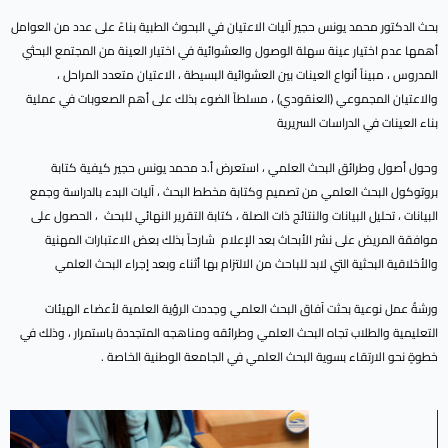
بحث الدكتور محمد يونس حجير آليات الاعتيان في البحوث الطبية بناءً على عدد من العوامل
أهمها عدم اختيار عينة سهلة الوصول والعشوائية في اختيار العينة من المجتمع البحثي
المدروس ، مبيناً أنواع العينات بين العشوائية البسيطة ، الاعتيان متعدد المراحل ،
والاعتيان المجموعي (العنقودي) ، مسلطاً الضوء بذلك على أهم الصعوبات في عملية
بناء العينات في الدراسات السريرية
وحول أصول وطرائق البحث العلمي ، استعرض أ.د محمد يونس حجير كيفية كتابة
بروتوكول البحث العلمي من تصميم وكتابة مخطط البحث ، آليات البدء بالدراسة وجمع
البيانات ، تحليل البيانات والنتائج ذات الصلة ، كتابة التقرير النهائي للبحث ، الحصول على
موافقة المريض على نشر الأبحاث بعد الإعلام شارحاً بذلك بعض الاعتبارات المهنية
والأخلاقية البحثية التي لابد للباحث من الالتزام بها أثناء وبعد إجراء البحث العلمي
ورشةُ عمل نوعية بحثت آفاق البحث العلمي وجددت الرؤية العلمية لأعضاء الهيئات
التعليمية والطلاب تجاه البحث العلمي وطرائقه ومناهجه المتجددة باستمرار ، وذلك في
خطوةٍ نحو الارتقاء بسوية البحث العلمي في الجامعة الوطنية الخاصة .