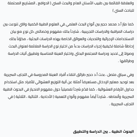
والعلاقة القائمة بين طبيب الأسنان العام والبحث السني ( الدوافع ـ المشاريع المحتملة
للباحث السني )
كما ميّز أ.د محمد حجير بين أنواع البحث العلمي في العلوم الطبية الكمية والتي تنوعت بين
دراسات المراقبة والدراسات التجريبية ، شارحاً بذلك مفهوم وخصائص كل نوع مع بيان
الاستخدامات الإجرائية والتحديات والعوائق الخاصة بهذه الدراسات البحثية ، مكوّناً بذلك
إحاطةً شاملة لكيفية إجراء الدراسات بدءاً من اختيار نوع الدراسة الملائمة لعنوان البحث
وصولاً إلى تحديد ودراسة المجتمع البحثي واختيار العينة المناسبة وتطبيق آليات الدراسة
وطرائقها .
وفي سياقٍ متصل ، بحث أ.د حجير طرائق انتقاء أفراد العينة المدروسة في التجارب السريرية
بعد توحيد معايير الإدخال مستعرضاً أمثلة عن آلية التوزيع العشوائي للأفراد مثل استخدام
جداول الأرقام العشوائية ، كما قدّم شرحاً تفصيلياً حول مفهوم الانحياز في البحوث الطبية
السريرية وأنماطه ، شارحاً أيضاً مفهوم وأنواع التعمية ( الأحادية ، الثنائية ، الثلاثية ) في
التجارب السريرية .
البحوث الطبية .. بين الدراسة والتطبيق