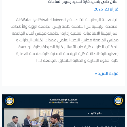
اعلان خاص بتمديد فترة تسديد رسوم الساعات
خاص
فبراير 23, 2026
بتمديد
فترة
الجامعـــة الوطنيـــة الخاصـــة Al-Wataniya Private University
تسديد
الصفحة الرئيسية عن الجامعة كلمة رئيس الجامعة الرؤية والأهداف
رسوم
استراتيجيتنا الاتفاقيات العلمية إدارة الجامعة مجلس أمناء الجامعة
الساعات
مجلس الجامعة مجلس البحث العلمي عمداء الكليات الإدارات و
المكاتب الكليات كلية طب الأسنان كلية الصيدلة (كلية الهندسة
(معلوماتية-اتصالات كلية الهندسة المدنية كلية هندسة العمارة
كلية العلوم الإدارية و المالية الالتحاق بالجامعة […]
قراءة المزيد »
فعالية
الملازمة
في
كلية
الصيدلة