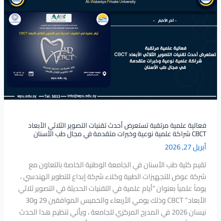
علمية
مرتقبة
تستعرض
أحدث
تقنيات
التصوير
الثلاثي
الأبعاد
CBCT
شراكة
علمية
فعالية علمية مرتقبة تستعرض أحدث تقنيات التصوير الثلاثي الأبعاد
CBCT شراكة علمية نوعية وخبرات متقدمة في مجال طب الأسنان
نوعية
أبريل 27, 2026
وخبرات
متقدمة
تقيم كلية طب الأسنان في الجامعة الوطنية الخاصة بالتعاون مع
في
شركة عوض للتجهيزات الطبية وكلاء شركة إبداع للتطوير الهندسي ،
مجال
يوماً علمياً بعنوان “أيام علمية في التقنيات الحديثة في التصوير ثلاثي
طب
الأبعاد” CBCT وذلك يومي الأربعاء والخميس الموافقين 29 و30
الأسنان
نيسان 2026 في المدرج المركزي للجامعة ، ويأتي تنظيم هذا الحدث