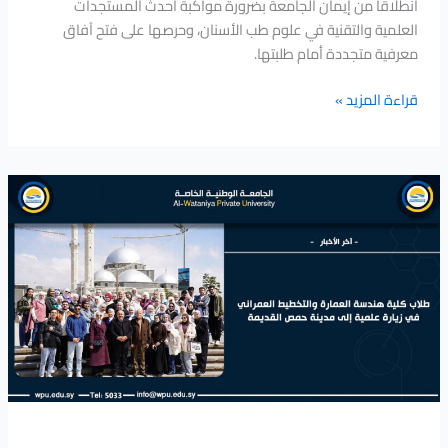
انطلاقاً من إيمان الجامعة بضرورة مواكبة أحدث المستجدات
العلمية والتقنية في علوم طب الأسنان، وحرصها على فتح آفاق
معرفية متجددة أمام طلبتها.
قراءة المزيد »
طلاب
كلية
هندسة
العمارة
والتخطيط
العمراني
في
زيارة
علمية
إلى
مدينة