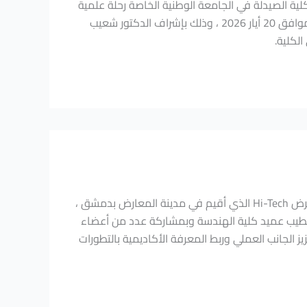
كلية الصيدلة في الجامعة الوطنية الخاصة رحلة علمية
لطلابها إلى مختبرات ميديكو للصناعات الدوائية في مدينة حمص يوم الأربعاء الموافق 20 أيار 2026 ، وذلك بإشراف الدكتور شعيب
لكلية.
نظمت الجامعة الوطنية الخاصة زيارة علمية مميزة لطلاب كلية الهندسة إلى معرض Hi-Tech الذي أقيم في مدينة المعارض بدمشق ،
 من الدكتور هاني الخطيب عميد كلية الهندسة وبمشاركة عدد من أعضاء
يز الجانب العملي وربط المعرفة الأكاديمية بالتطورات