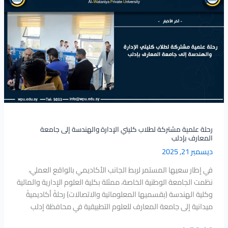
علمية
مشتركة
لطلاب
كليتي
الإدارة
والهندسة
إلى
جامعة
المعارف
بإدلب
رحلة علمية مشتركة لطلاب كليتي الإدارة والهندسة إلى جامعة
المعارف بإدلب
ديسمبر 21, 2025
في إطار سعيها المستمر لربط الجانب الأكاديمي بالواقع العملي،
نظمت الجامعة الوطنية الخاصة، ممثلة بكلية العلوم الإدارية والمالية
وكلية الهندسة (بقسميها المعلوماتية والاتصالات) رحلةً أكاديميةً
ميدانية إلى جامعة المعارف للعلوم التطبيقية في محافظة إدلب