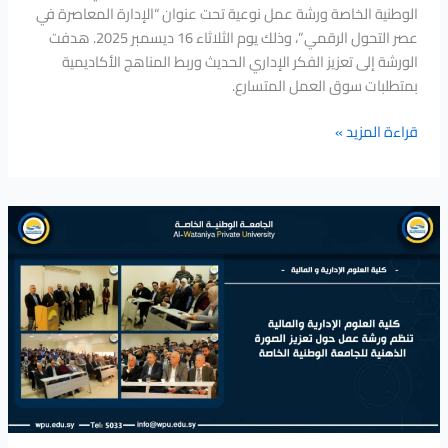
الوطنية الخاصة ورشة عمل نوعية تحت عنوان “الإدارة المعاصرة في
عصر التحول الرقمي”، وذلك يوم الثلاثاء 16 ديسمبر 2025. هدفت
الورشة إلى تعزيز الفكر الإداري الحديث وربط المناهج الأكاديمية
بمتطلبات سوق العمل المتسارع.
قراءة المزيد »
كلية
العلوم
الإدارية
والمالية
تنظم
ورشة
عمل
حول
تعزيز
الصورة