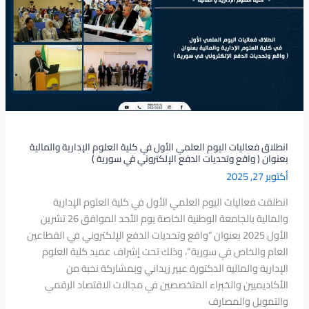
العلمي
الأول
في
كلية
العلوم
الإدارية
والمالية
بعنوان
(
انطلاق فعاليات اليوم العلمي الأول في كلية العلوم الإدارية والمالية
بعنوان ( واقع وتحديات الدفع الإلكتروني في سورية )
واقع
أكتوبر 27, 2025
وتحديات
الدفع
انطلقت فعاليات اليوم العلمي الأول في كلية العلوم الإدارية
الإلكتروني
والمالية بالجامعة الوطنية الخاصة يوم الأحد الموافق 26 تشرين
في
الأول 2025 بعنوان “واقع وتحديات الدفع الإلكتروني في القطاعين
سورية
العام والخاص في سورية”، وذلك تحت إشراف عميد كلية العلوم
)
الإدارية والمالية الدكتورة عبير زيداني وبمشاركة نخبة من
الأكاديميين والخبراء المتخصصين في مجالات الاقتصاد الرقمي
والتمويل والمصارف