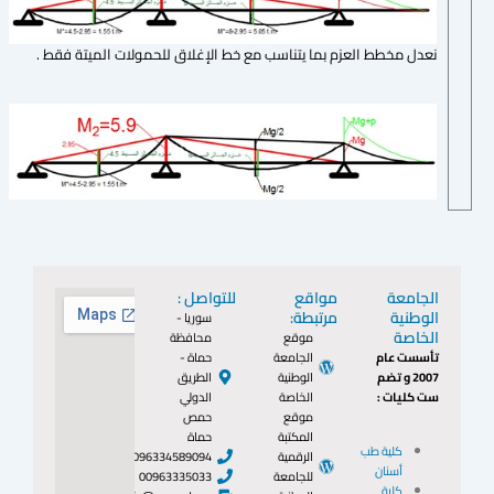
نعدل مخطط العزم بما يتناسب مع خط الإغلاق للحمولات الميتة فقط .
الجامعة
مواقع
للتواصل :
الوطنية
مرتبطة:
سوريا -
الخاصة
موقع
محافظة
تأسست عام
الجامعة
حماة -
2007 و تضم
الوطنية
الطريق
ست كليات :
الخاصة
الدولي
موقع
حمص
المكتبة
حماة
كلية طب
الرقمية
0096334589094
أسنان
للجامعة
00963335033
كلية