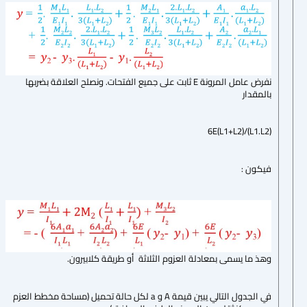
نفرض عامل المرونة E ثابت على جميع الفتحات. ونصلح العلاقة بضربها
بالمقدار
(6E(L1+L2)/(L1.L2
فيكون :
وهذ ما يسمى بمعادلة العزوم الثلاثة أو طريقة كلابيرون.
في الجدول التالي يبين قيمة A و a لكل حالة تحميل (مساحة مخطط العزم