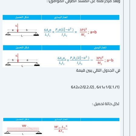
وبعد مركز ثقله عن المسند الطرفي الموافق) :
في الجدول التالي يبين قيمة
6𝐴2𝑎2/(𝐿2.𝐼2) , 6𝐴1𝑎1/(𝐿1.𝐼1)
لكل حالة تحميل :