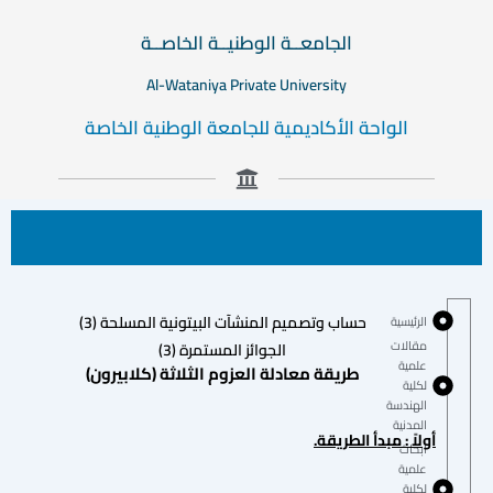
الجامعــة الوطنيــة الخاصــة
Al-Wataniya Private University
الواحة الأكاديمية للجامعة الوطنية الخاصة
حساب وتصميم المنشآت البيتونية المسلحة (3)
الرئيسية
مقالات
الجوائز المستمرة (3)
علمية
طريقة معادلة العزوم الثلاثة (كلابيرون)
لكلية
الهندسة
المدنية
أولاً : مبدأ الطريقة.
أبحاث
علمية
لكلية