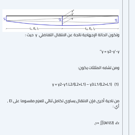
وتكون الحالة الإجهادية ناتجة عن الانتقال التفاضلي y حيث :
y = y2-y’-y’’
ومن تشابه المثلثات يكون:
y = y2-y1.L2/(L2+L1) – y3.L1/(L2+L1) (1)
من ناحية أخرى فإن الانتقال يساوي تكامل ثنائي للعزم مقسوما على EI ,
أي :
𝑦= ∬(𝑀/𝐸𝐼) 𝑑𝑥,