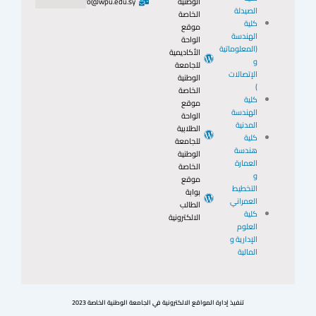
الوطنية
info@wpu.edu.sy
الصيدلة
الخاصة
كلية
موقع
الهندسة
الواحة
(المعلوماتية
الأكاديمية
و
للجامعة
الإتصالات
الوطنية
)
الخاصة
كلية
موقع
الهندسة
الواحة
المدنية
الطلابية
كلية
للجامعة
هندسة
الوطنية
العمارة
الخاصة
و
موقع
التخطيط
بوابة
العمراني
الطالب
كلية
الالكترونية
العلوم
الإدارية و
المالية
تنفيذ إدارة المواقع الالكترونية في الجامعة الوطنية الخاصة 2023