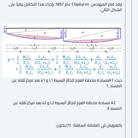
وقد قام المهندس Clapeyron عام 1857 بإجراء هذا التكامل بيانياً على
الشكل التالي:
حيث: A1مساحة مخطط العزم للجائز البسيط L1 و a1 بعد مركز ثقله عن
المسند .1
A2 مساحة مخطط العزم للجائز البسيط L2 و a2 بعد مركز ثقله عن
المسند 3.
بالتعويض في العلاقة السابقة (1) يكون: