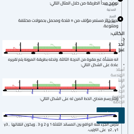
نوضح مبدأ الطريقة من خلال المثال التالي:
الهندسة
المدنية
السير
لدينا جائز مستمر مؤلف من n فتحة ومحمل بحمولات مختلفة
العلمية
ومتنوعة.
الكاتب:
د.
أحمد
عبود
انه منشأة غير مقررة من الدرجة الثالثة. ولحله بطريقة المرونة يتم تقريره
•
عادة على الشكل التالي:
أستاذ
الهندسة
الإنشائية
في
الجامعة
الوطنية
ويتم رسم منحني الخط المرن له على الشكل التالي:
الخاصة
تحميل
المقالة
ندرس الجزء منه الواقع بين المساند الثلاثة 1 و 2 و 3 . ويكون انتقالها y3 ,
y2 , y1 على الترتيب.