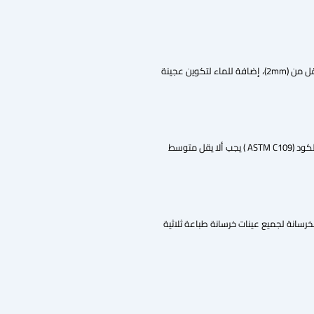
تتكون الخرسانة المخصصة للطباعة من المواد الرابطة: الاسمنت (بورتلاندي عادة) والمواد الاسمنتية التكميلية (السيليكا، رماد متطاير…) والركام الناعم: الرمل ذو حبيبات أقل من (2mm)، إضافة للماء لتكوين عجينة
أثناء الطباعة ثلاثية الأبعاد لأيا عنصر في المبنى يجب أخذ عينات من الخرسانة المستخدمة في طباعة هذا العنصر بما لا يقل عن (5) عينات لإختبار مقاومة انضغاطها. ووفق الكود (ASTM C109 ) يجب ألا يقل متوسط
التغيير في القياسات الناجم عن اجهاد الخرسانة لجميع عينات خرسانة طباعة ثلاثية