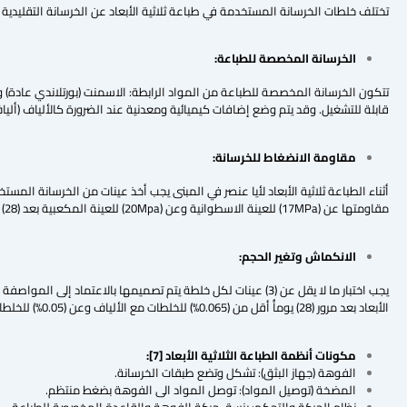
تختلف خلطات الخرسانة المستخدمة في طباعة ثلاثية الأبعاد عن الخرسانة التقليدية
الخرسانة المخصصة للطباعة:
قابلة للتشغيل. وقد يتم وضع إضافات كيميائية ومعدنية عند الضرورة كالألياف (ألياف 
مقاومة الانضغاط للخرسانة:
مقاومتها عن (17MPa) للعينة الاسطوانية وعن (20Mpa) للعينة المكعبية بعد (28) يوم من أخذها.
الانكماش وتغير الحجم:
الأبعاد بعد مرور (28) يوماًُ أقل من (0.065%) للخلطات مع الألياف وعن (0.05%) للخلطات التي لا تحتوي ألياف ويقل حجم الركام عن (1.25mm).
مكونات أنظمة الطباعة الثلاثية الأبعاد
[7]
:
الفوهة (جهاز البثق): تشكل وتضع طبقات الخرسانة.
المضخة (توصيل المواد): توصل المواد الى الفوهة بضغط منتظم.