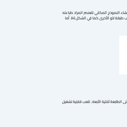
نشاء النموذج المكاني للعنصر المراد طباعته
بمساعدة الحاسبوب. ثم يتم تقطيع الجسم الى طبقات باستخدام أحد برامج التقطيع (Slicing softwares)، ثم يقوم البرنامج بإنشاء خطة للطابعة ثلاثية الأبعاد للخرسانة بأسلوب طبقة تلو الأخرى كما في الشكل (4). أما
طابعة ثلاثية الأبعاد. تلعب قابلية تشغيل