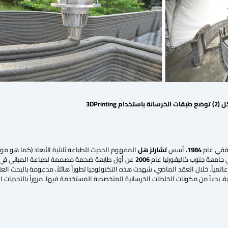
ل (
2
)
توضع طبقات الخرسانة باستخدام
3DPrinting
. ففي عام
1984
، أسس
تشارلز هل
المفهوم الحديث للطباعة ثلاثية الأبعاد (كما هو م
ي جامعة جنوب كاليفورنيا عام
2006
عن أول طابعة ضخمة مصممة لطباعة المباني في 
ر عالمياً. خلال العقد الماضي، شهدت هذه التكنولوجيا تطوراً هائلاً، مدعومة بالبحث ا
ية، بدءاً من مكونات الخلطات الخرسانية المتخصصة المستخدمة فيها، مروراً بالتحديات ال