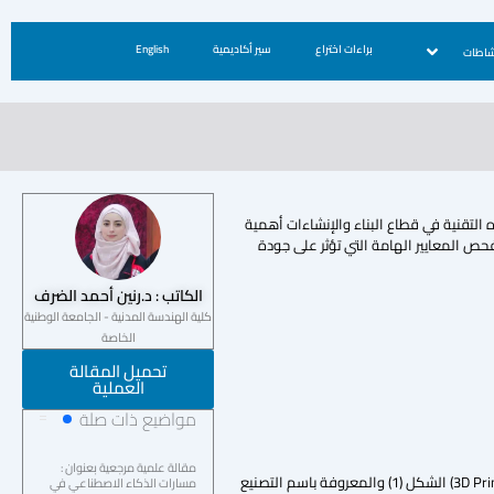
براءات اختراع
سير أكاديمية
English
شاطات
استخدام هذه التقنية في قطاع البناء والإنشاءات أهمية
يها كحل مستقبلي لتشييد الهياكل المعمارية بسرعة وكفاءة عالية. سوف نستعرض في هذه المقالة مفهوم الطباعة الخرسانية ثلاثية الأبعاد (3DCP) وتفحص المعايير الهامة التي تؤثر على جودة
الكاتب : د.رنين أحمد الضرف
كلية الهندسة المدنية - الجامعة الوطنية
الخاصة
تحميل المقالة
العملية
مواضيع ذات صلة
مقالة علمية مرجعية بعنوان :
يُمثل البناء والتشييد أحد أكثر القطاعات استهلاكاً للموارد وتوليداً للنفايات على مستوى العالم ومع التطور السريع في التقنيات الرقمية، ظهرت الطباعة ثلاثية الأبعاد (3D Printing) الشكل (1) والمعروفة باسم التصنيع
مسارات الذكاء الاصطناعي في