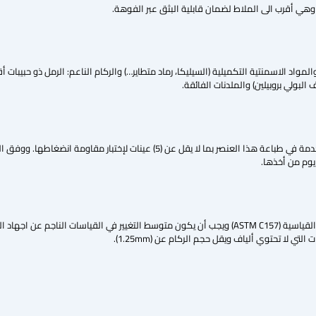
 وهي أقرب الى الملاط لضمان قابلية البثق عبر الفوهة.
البولي بروبيلين) والملدنات الفائقة.
يجب اختبار ما لا يقل عن (3) عينات لكل خلطة يتم تصميمها بالاعتماد إلى المواصفة القياسية (ASTM C157) ويجب أن يكون متوسط 