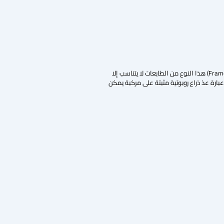
يمكن استخدام الطباعة ثلاثية الأبعاد للخرسانة بطرق عديدة في صناعة البناء. يوجد نوعان من الطابعات المستخدم في الصناعة: النوع الأول الطابعة ذات الإطار (Framed printer) هذا النوع من الطابعات لا يتناسب إلا
اً نقل وتجميع هذا النوع من الطابعات كما في الشكل (3-a). والنوع الثاني من الطابعات هو طابعة خرسانية دون إطار (Non-Framed) وهي عبارة عذ ذراع روبوتية مثبتة على مركبة يمكن