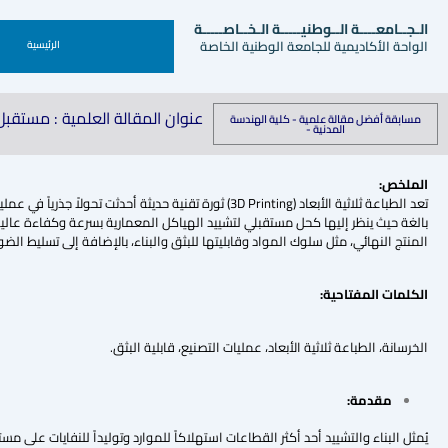
الـجــامعــــة الــوطنيـــــة الـخــاصـــــة
الواحة الأكاديمية للجامعة الوطنية الخاصة
الرئيسية
عنوان المقالة العلمية : مستقبل التشييد
مسابقة أفضل مقالة علمية - كلية الهندسة
المدنية -
الملخص
:
تعد الطباعة ثلاثية الأبعاد (3D Printing) ثورة تقنية ح
المنتج النهائي، مثل سلوك المواد وقابليتها للبثق والبناء، بالإضافة إلى تسليط الضو
الكلمات المفتاحية:
الخرسانة، الطباعة ثلاثية الأبعاد، عمليات التصنيع، قابلية البثق.
مقدمة: