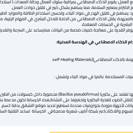
 العمل: يقوم الذكاء الاصطناعي بمراقبة سلوك العمال وحالة المعدات ( استخدام ا
لالتزام بمعايير السلامة، مما يساهم بشكل كبير في تقليل حوادث العمل.
رد :يساهم في تقليل الهدر في مواد البناء، وتحسين استخدام الطاقة والموارد الطب
المجهدة: يقلل الذكاء الاصطناعي من الحاجة للتدخل البشري في المهام الرتيبة، مثل 
البشرية في الحسابات المعقدة.
:يوفر القدرة على معالجة كميات ضخمة من البيانات ممايساعد على السرعة والقدرة ف
ومة بالذكاء الاصطناعي(
(self-Healing Materials
:
قنيات المستخدمة عالميا في مواد البناء وتشمل :
ألياف بصرية دقيقة (0.1مم)تنقل الضوء لتغذية البكتيريا وتحفيزها على النشاط,هذه الخرسانة
لسيوم واللاكتات)عبر شبكة أنابيب شعرية مدمجةفي الخرسانة تساعد التقنية السابقة بإغلاق 