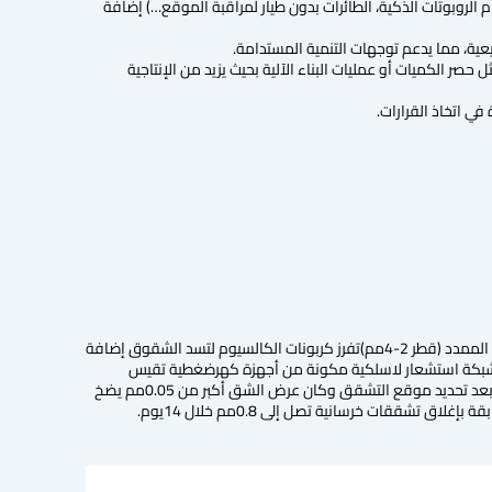
لروبوتات الذكية، الطائرات بدون طيار لمراقبة الموقع…) إضافة
يعية، مما يدعم توجهات التنمية المستدامة.
حصر الكميات أو عمليات البناء الآلية بحيث يزيد من الإنتاجية
ي اتخاذ القرارات.
الخرسانة ذاتية الشفاء:آلية عملها تعتمد على بكتيريا (Bacillus pseudofirmus) محصورة داخل كبسولات من الطين الممدد (قطر 2-4مم)تفرز كربونات الكالسيوم لتسد الشقوق إضافة
 تكون مدعمة بشبكة استشعار لاسلكية مكونة من أجهزة كهرضغطية تقيس
الاهتزازات وترسلها على شكل بيانات لأجهزة مزودة بخوارزميات محددة تستطيع تحديد موقع التشقق بدقة 2سم, بعد تحديد موقع التشقق وكان عرض الشق أكبر من 0.05مم يضخ
تشققات خرسانية تصل إلى 0.8مم خلال 14يوم.