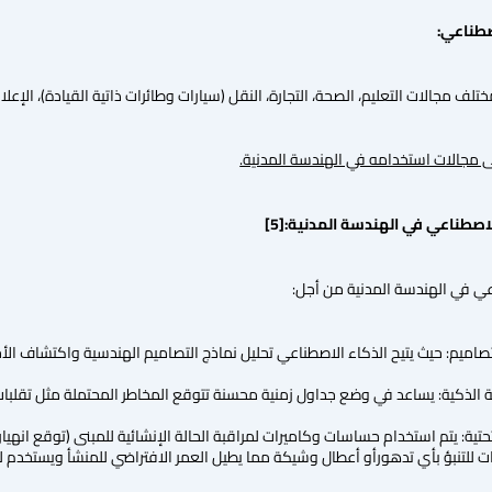
 مجالات التعليم، الصحة، التجارة، النقل (سيارات وطائرات ذاتية القيادة)، الإعلام،
ى مجالات استخدامه في الهندسة المدنية.
[5]
ي في الهندسة المدنية من أجل:
ميم: حيث يتيح الذكاء الاصطناعي تحليل نماذج التصاميم الهندسية واكتشاف الأخط
لة الذكية: يساعد في وضع جداول زمنية محسنة تتوقع المخاطر المحتملة مثل تقلب
 التحتية: يتم استخدام حساسات وكاميرات لمراقبة الحالة الإنشائية للمبنى (توقع انهيا
نات للتنبؤ بأي تدهورأو أعطال وشيكة مما يطيل العمر الافتراضي للمنشأ ويستخدم ل