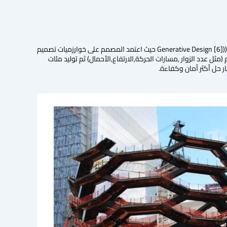
تم استخدام تقنيات الذكاء الاصطناعي ضمن عمليات التصميم من خلال الاعتماد على التصميم الإنشائي التوليدي ((Generative Design [6] حيث اعتمد المصمم على خوارزميات تصميم
ل عدد الزوار ,مسارات الحركة,الارتفاع,الأحمال) ثم توليد مئات
ار حل أكثر أمان وكفاءة.