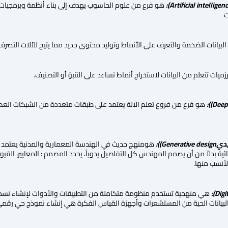
Artificial intelligen
):
هو فرع من علوم الحاسوب يهدف إلى بناء أنظمة وبرمجيات قا
ت
البيانات الضخمة والتعرف على الأنماط وتوليد محتوى جديد مما يتيح للآلات التص
يات تتعلم من البيانات لاستخراج أنماط تساعد على التنبؤ أو التصنيف.
Deep 
):
هو فرع من فروع تعلم الآلة يعتمد على طبقات متعددة من الشبكات العص
Generative design)
):
هومنهج حديث في الهندسة المعمارية والمدنية يعتمد عل
ية بدلاً من أن يصمم المهندس كل التفاصيل يدوياً، يحدد المصمم : المعايير، القيود
الأنسب منها.
:
هي منهجية تستخدم منظومة متكاملة من التطبيقات والأدوات لإنشاء نسخة اف
لبيانات الحية من المستشعرات وأجهزة القياس الفكرة هي إنشاء نموذج حي رقمي