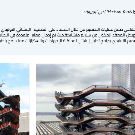
Hudson Yards)
) في نيويورك
:
هيكل المعقد المكوَن من سلالم متشابكة,حيث تم إدخال معايير متعددة في النظام (مث
صميم التوليدي ببرامج تحليل إنشائي لمحاكاة الإجهادات والاهتزازات مما سمح باختي