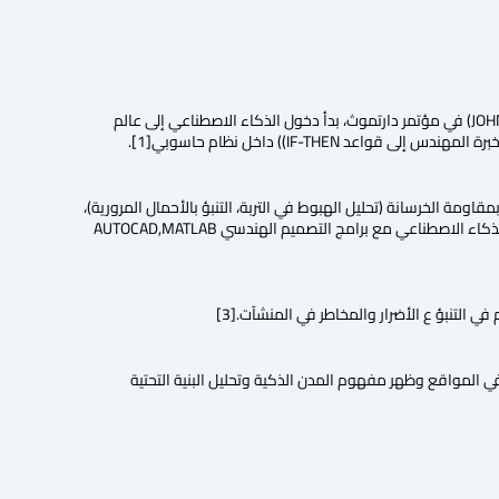
ظهر مصطلح الذكاء الاصطناعي لأول مرة في بداية الخمسينات على يد عالم الحاسوب الأمريكي (JOHN MCCARTHY) في مؤتمر دارتموث، بدأ دخول الذكاء الاصطناعي إلى عالم
IF-TH)) داخل نظام حاسوبي[1].
سعينات حيث دخلت الشبكات العصبونية الاصطناعية ANN)) بقوة في التنبؤ بمقاومة الخرسانة (تحليل الهبوط في التربة، التنبؤ بالأحمال المرورية)،
كما استخدمت الخوارزميات الجينية(GeneticAlgorithms) لتحسين التصاميم الإنشائية وتقليل الكلفة[2] وتم دمج الذكاء الاصطناعي مع برامج التصميم الهندسي AUTOCAD,MATLAB
 والروبوتات في المواقع وظهر مفهوم المدن الذكية وتحليل البنية التحتية