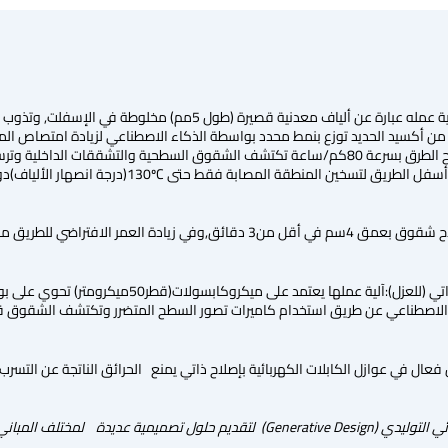
ب – الاسفلت الذاتي الإصلاح:آلية عمله عبارة عن ألياف معد
ن أكسيد الحديد توزع بنمط محدد بواسطة الذكاء الاصطناعي لزيادة امتصاص المو
حرارية وأشعة تحت حمراء لمسح الطرق بسرعة 80كم/ساعة تكتشف الشقوق السطحية والت
ن المنطقة المصابة فقط حتى 130ºC(درجة انصهار الألياف)دون إتلاف المناطق المجاورة.
العمر الافتراضي للطريق من12 إلى 25 سنة.
ت – البوليمرات ذات الشفاء الذاتي (للعزل):آ
الاصطناعي عن طريق استخدام كاميرات تصور السطح المتضرر وتكتشف الشقوق قبل أن ي
عال في عوازل الكابلات الكهربائية بإصلاح ذاتي يمنع الحرائق الناتجة عن التسرب
ي التوليدي (
Generative Design
) لتقديم حلول تصميمية عديدة
لمختلف المباني