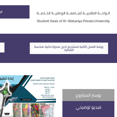
ال
الـواحــة الطلابيــة للجـامعــة الوطنيــة الخـاصــة
Student Oasis of Al-Wataniya Private University
ورشة العمل الثانية لمشاريع تخرج مميزة لكلية هندسة
العمارة
بوستر المشروع
فيديو توضيحي