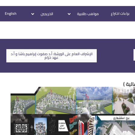
براءات اختراع
English
مواهب طلابية
الخريجين
الإشراف العام على الورشة: أ.د صفوت إبراهيم باشا و أ.د
عهد خزام
ية )