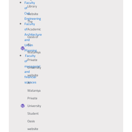
Faculty
Library
of
Civil
website
Engineering
The
Faculty
of
Academic
Architecture
Oasis of
and
Al-
Urban
Planning
Wataniya
Faculty
Private
of
managerial
University
and
website
financial
sciences
Al-
Wataniya
Private
University
Student
Oasis
website