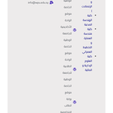
الوطنية
و
info@wpu.edu.sy
الإتصالات
الخاصة
)
موقع
كلية
الهندسة
الواحة
المدنية
الأكاديمية
كلية
للجامعة
هندسة
العمارة
الوطنية
و
الخاصة
التخطيط
العمراني
موقع
كلية
الواحة
العلوم
الإدارية و
الطلابية
المالية
للجامعة
الوطنية
الخاصة
موقع
بوابة
الطالب
الالكترونية