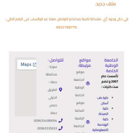
ملف جديد.
في حال وجود أي مشكلة تقنية يمكنكم التواصل معنا عبر الواتساب على الرقم التالي :
0932768770
الجامعة
مواقع
للتواصل :
الوطنية
مرتبطة:
سوريا -
الخاصة
موقع
محافظة
تأسست عام
الجامعة
2007 و تضم
حماة -
ست كليات :
الوطنية
الطريق
الخاصة
الدولي
كلية طب
موقع
أسنان
حمص
كلية
المكتبة
حماة
الصيدلة
الرقمية
كلية
0096334589094
الهندسة
للجامعة
00963335033
(المعلوماتية