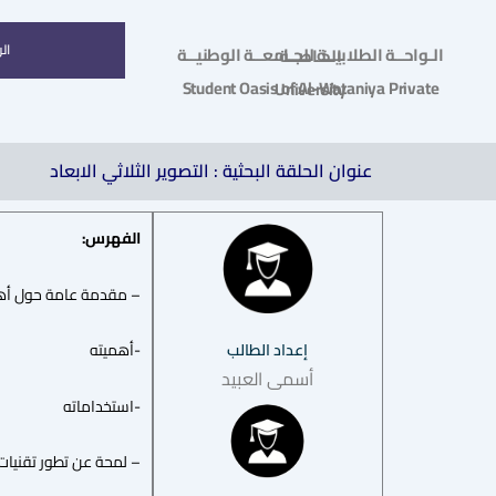
ال
الـواحــة الطلابيــة للجـامعــة الوطنيــة الخـاصــة
Student Oasis of Al-Wataniya Private University
عنوان الحلقة البحثية : التصوير الثلاثي الابعاد
الفهرس:
– مقدمة عامة حول أهم
إعداد الطالب
-أهميته
أسمى العبيد
-استخداماته
– لمحة عن تطور تقنيات 