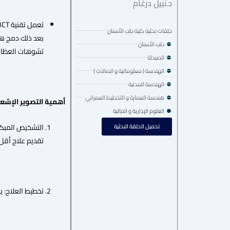
د.نبيل درغام
حلقات بحثية كلية طب الأسنان
بعد ذلك دمج هذه
طب الأسنان
تشوهات العظام،
الصيدلة
الهندسة ( معلوماتية و اتصالات )
الهندسة المدنية
هندسة العمارة و التخطيط العمراني
أهمية التصوير الإشع
العلوم الإدارية و المالية
التشخيص المبكر:
تحميل الحلقة البحثية
تقديم علاج أقل 
تخطيط العلاج: 