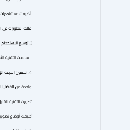
أضيفت مستشعرات رقمية 
قللت التطورات في البرم
3. توسع الاستخدام ليشمل جراحة الوجه والفكين، تخطيط العمليات، وتصوير الجهاز التنفسي العلوي.
ساعدت التقنية الأطباء ع
4. تحسين الجرعة الإشعاعية:
واحدة من القضايا الرئيسية التي واجهت CBCT هي الجرعة العا
تطورت التقنية لتقليل ا
أضيفت أوضاع تصوير ب