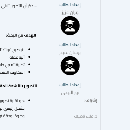
إعداد الطالب
– ذكر أن التصوير ثلاثي الأبعاد (CBCT) يعد من 
مِران عزيز
الهدف من البحث:
إعداد الطالب
-توضيح فوائد CBCT
بيسان غنيم
آلية عمله
تطبيقاته في طب
المخاوف المتعل
إعداد الطالب
التصوير بالأشعة المقطعي
نور الهدى
إشراف:
وضوحًا ودقة ف
د.
علاء ناصيف