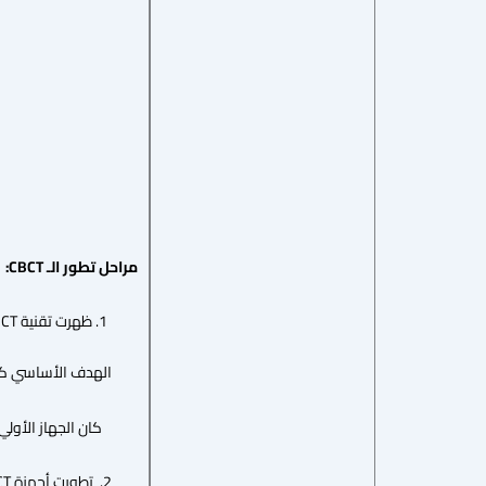
مراحل تطور الـ CBCT:
ظهرت تقنية CBCT لأول مرة في أوائل التسعينيات كأداة تشخيصية لتحسين التصوير ثلاثي الأبعاد.
الهدف الأساسي كان تحس
كان الجهاز الأولي كب
2. تطورت أجهزة CBCT لتصبح أصغر حجمًا وأكثر كفاءة.