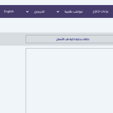
براءات اختراع
English
مواهب طلابية
الخريجين
حلقات بحثية كلية طب الأسنان