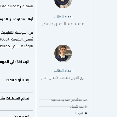
تستعرض هذه الحلقة البح
اعداد الطالب
أولا : مقارنة بين الح
محمد عبد الرحمن حامض
تفوقًا هائلًا في معالجة 
البت
(Bit)
في
الحوس
اعداد الطالب
نور الدين محمد كمال نجار
إما
0
أو
1
فقط
تعالج
العمليات
بشك
مسابقة أفضل حلقة بحثية طلابية
طب الأسنان
الصيدلة
غير
ممكن