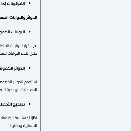
الفوتونات
(Photonic Qubits)
الدوائر والبوابات ال
البوابات
الكمو
على غرار البوابات المن
خلال هذه البوابات لاس
الدوائر
الكموم
تُستخدم الدوائر الكموم
المعادلات الرياضية المعق
تصحيح
الأخطاء
نظرًا لحساسية الكيوبتا
الحسابية ودقتها