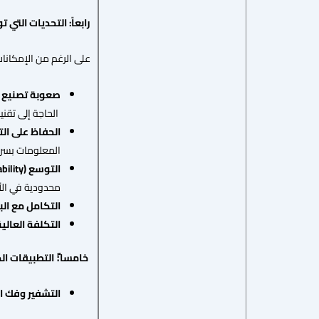
رابعاً:
التحديات
التي
تو
على الرغم من الإمكانا
صعوبة
تصنيع
الحاجة إلى تقني
الحفاظ على ا
المعلومات بسرع
التوسع
(Scalability)
محدودية في الأ
التكامل مع البن
التكلفة
العالي
خامسا:ً التطبيقات
ال
التشفير
وفك
ا