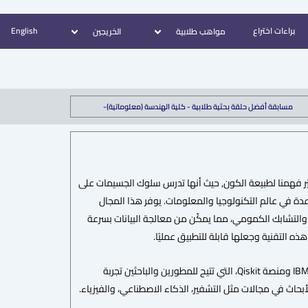
براءات اختراع
English
مواهب طلابية
الخريجين
مسابقة أفضل حلقة بحثية طلابية - كلية الهندسة (معلوماتية)-
يّر فهمنا لطبيعة الكون, حيث أنها تدرس سلوك الجسيمات على
اعدة في عالم التكنولوجيا والمعلومات. يوفر هذا المجال
والتشابك الكمومي، مما يمكّن من معالجة البيانات بسرعة
تُعد IBM من الشركات الرائدة في مجال الحوسبة الكمومية، حيث طورت حواسيب كمومية مثل IBM Quantum ومنصة Qiskit، التي تتيح للمطورين والباحثين تجربة