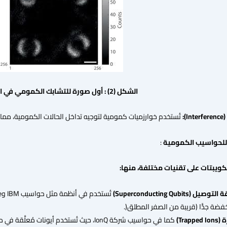
الشكل (2) : أول صورة للتشابك الكمومي في العالم
(
Interference):
تُستخدم خوارزميات كمومية لتوجيه تداخل الحالات الكمومية، مما يع
للحواسيب
الكمومية
:
كويبتات على تقنيات مختلفة، منها
:
قة التوصيل
(Superconducting Qubits)
فضة جدًّا (قريبة من الصفر المطلق(.
ة
(Trapped Ions)
كما في حواسيب شركة IonQ، حيث تُستخدم أيونات مُعلَّقة في مجال كهربائي وتُتحكم فيها بواسطة ليزر.