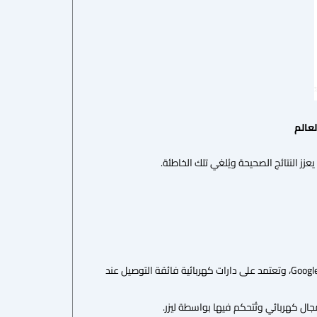
زز النتائج الصحيحة ويُلغي تلك الخاطئة.
تُستخدم في أنظمة مثل حواسيب IBM وGoogle، وتعتمد على دارات كهربائية فائقة التوصيل عند