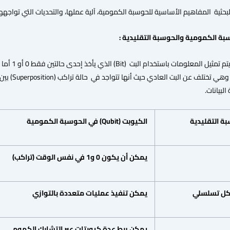
ثية المفاهيم الأساسية للحوسبة الكمومية، آلية عملها، والتحديات التي تواجهها، 
وسبة الكمومية والحوسبة التقليدية :
في الحوسبة
البيانات.
بة
التقليدية
الكيوبت
(Qubit)
في
الحوسبة
الكمومية
يمكن
أن
يكون
0
و
1
في
نفس
الوقت
(تراكب)
ل
تسلسلي
يمكن
تنفيذ
عمليات
متعددة
بالتوازي
يمكن
ربط
عدة
كيوبتات
عبر
التشابك
الكمومي