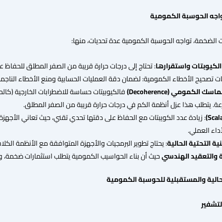
اجه
الحوسبة
الكمومية
ت الضخمة، تواجه الحوسبة الكمومية عدة تحديات، منها:
الكيوبتات
واستقرارها
: تحتاج إلى درجات حرارة قريبة من الصفر المطلق للحفاظ ع
ات تصحيح الأخطاء الكمومية: لضمان دقة العمليات الحسابية ومنع الأخطاء الناجمة 
لتماسك الكمومي
(Decoherence)
فالكيوبيتات حساسة للاضطرابات الخارجية (كالح
ة. يتطلب هذا عزل أنظمة الكم في درجات حرارة قريبة من الصفر المطلق.
داء العملي.
ية التحتية الحالية
: يحتاج تطوير البرمجيات والأجهزة المتوافقة مع الأنظمة ال
ة
والتعقيد
الهندسي
حيث أن بناء الحواسيب الكمومية يتطلب استثمارات ضخمة، و
حالية
والمستقبلية
للحوسبة
الكمومية
لتشفير