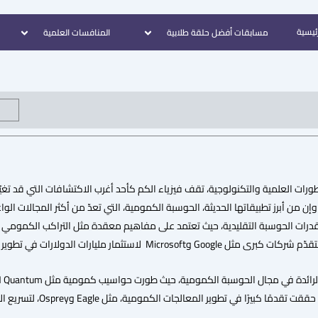
رئيسية
مسابقات أفضل حلقة طلابية
المنافسات العلمية
ورات العلمية والتكنولوجية، تقف فيزياء الكم كأحد أغرب الاكتشافات التي قد تغ
إن من أبرز تطبيقاتها الحديثة، الحوسبة الكمومية، التي تعدّ من أكثر المجالات الو
 قدرات الحوسبة التقليدية، حيث تعتمد على مفاهيم معقدة مثل التراكب الكمومي 
ار مليارات الدولارات في تطوير هذه التقنية وجعلها قابلة للتطبيق عمليًا.
وير المعالجات الكمومية، مثل Eagle وOsprey، لتسريع الأبحاث في مجالات مثل التشفير، الذكاء الاصطناعي، والفيزياء.