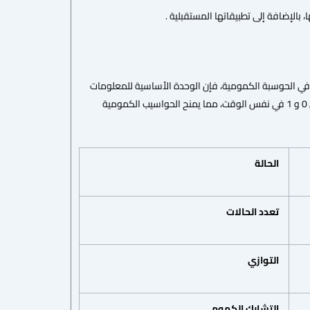
بالإضافة إلى تطبيقاتها المستقبلية .
 التقليدية، يتم تمثيل المعلومات باستخدام البت (Bit) الذي يأخذ إحدى حالتين فقط 0 أو 1 أما في الحوسبة الكمومية، فإن الوحدة الأساسية للمعلومات
تُسمى الكيوبت (Qubit) وهي تختلف عن البت العادي حيث أنها تتواجد في حالة تراكب (Superposition) بين 0 و 1 في نفس الوقت، مما يمنح الحواسيب الكمومية
الحالة
تعدد
الحالات
التوازي
التشابك
الكمومي