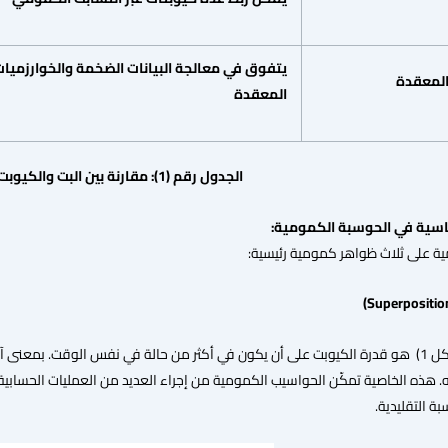
يتفوق
في
معالجة
البيانات
الضخمة
والخوارزميا
لمعقدة
المعقدة
الجدول رقم (1):
مقارنة
بين
البت
والكيوبت
اسية
في
الحوسبة
الكمومية:
ة على ثلاث ظواهر كمومية رئيسية:
. هذه الخاصية تمكّن الحواسيب الكمومية من إجراء العديد من العمليات الحسابية 
ة التقليدية.