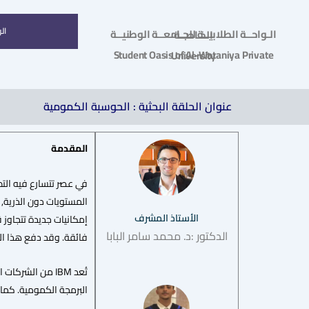
ال
الـواحــة الطلابيــة للجـامعــة الوطنيــة الخـاصــة
Student Oasis of Al-Wataniya Private University
عنوان الحلقة البحثية : الحوسبة الكمومية
المقدمة
في عصر تتسارع فيه التط
المستويات دون الذرية, و
الأستاذ المشرف
إمكانيات جديدة تتجاوز
الدكتور :د. محمد سامر البابا
فائقة. وقد دفع هذا التقدّم شركات كبرى مثل Google وMicrosoft لاستثم
البرمجة الكمومية. كما حققت تقدمًا كبيرًا في تط