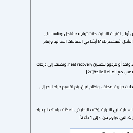
تم إنشاء أول محطة MED في الكويت خلال الخمسينيات باستخدام مفاعل تبخير ثلاثي التأثير. ورغم كونها من أولى تقنيات التحلية، كانت تواجه مشاكل fouling على
الأنابيب، مما حد من انتشارها. منذ الثمانينيات، تم تحسينها باستخدام درجات حرارة منخفضة لتقليل التراكم والتآكل. تُستخدم MED أيضًا في الصناعات الغذائية وإنتاج
تختلف تكوينات MED بناءً على شكل المبادلات الحرارية واتجاه تدفق المحلول. يمكن ترتيب التأثيرات في خط واحد أو مزدوج لتحسين heat recovery، وتصنف إلى درجات
1°C لتفادي ترسيب CaSO₄ تتكون محطة MED من مصدر بخار، مبادلات حرارية، مكثف، ونظام فراغ. يتم تقسيم مياه البحر إلى
ل البخار إلى الغرف التالية لتكرار العملية. في النهاية، يُكثف البخار في المكثف باستخدام مياه
راوح من 4 إلى 21[22]