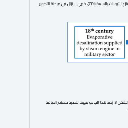
ذات تركيز محدود جدًا من الأملاح. أما التقنيات الأخرى، مثل التناضح الأمامي (FO)، والترشيح النانوي (NF)، ونزع الأيونات بالسعة (CDI)، فهي لا تزال في مرحلة التطوير .
يمكن تصنيف تقنيات التحلية بناءً على نوع الطاقة الرئيسية المطلوبة لتشغيل العملية، كما هو موضح في الشكل 3. يُعد هذا الجانب مهمًا لتحديد مصادر الطاقة