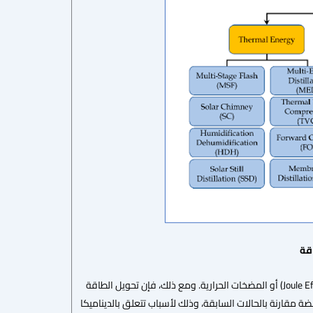
أما الطاقة الحرارية، فهي حالة مختلفة، حيث يمكن الحصول عليها بسهولة من الكهرباء عبر تأثير جول (Joule Effect) أو المضخات الحرارية. ومع ذلك، فإن تحويل الطاقة
فضة مقارنة بالحالات السابقة، وذلك لأسباب تتعلق بالديناميكا