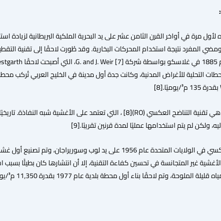
 ولكن لم يتم استخدامها عمليًا لمدة قرنين تقريبًا.[9]
تطوير الأغشية غير المتجانسة في تحسين كفاءة التقنية، إلا أن انتشارها كان بطيئًا بس
حقًا بناء أول محطة بلدية عام 1977 بقدرة 11,350 م³/يوميًا، وتلتها محطة أكبر عام 1985 بقدرة 56,800 م³/يوميًا. [9]