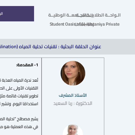
ال
الـواحــة الطلابيــة للجـامعــة الوطنيــة الخـاصــة
Student Oasis of Al-Wataniya Private University
عنوان الحلقة البحثية : تقنيات تحلية المياه (Water Desalination) – مراجعة –
1- المقدمة:
الأستاذ المشرف
الدكتورة : ربا السعيد
استخدامًا اليوم. وتشير ت
يشير مصطلح “تحلية الميا
في هذه العملية هو مياه