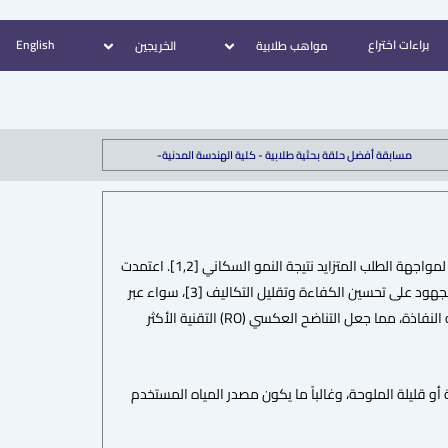
براءات اختراع
English
مواهب طلابية
الخريجين
مسابقة أفضل حلقة بحثية طلابية - كلية الهندسة المدنية-
تُعد ندرة المياه العذبة تحديًا عالميًا دفع إلى إنشاء أولى محطات التحلية في أواخر خمسينيات القرن الماضي لمواجهة الطلب المتزايد نتيجة النمو السكاني [1,2]. اعتمدت
التقنيات الأولى على الطاقة الحرارية بسبب انخفاض أسعار الوقود، لكن مع ارتفاع تكاليف الطاقة، تركزت الجهود على تحسين الكفاءة وتقليل التكاليف [3]، سواء عبر
تطوير تقنيات قائمة مثل التقطير الومضي متعدد المراحل (MSF)، أو إدخال تقنيات جديدة مثل الأغشية شبه النفاذة، مما جعل التناضح العكسي (RO) التقنية الأكثر
 أو قليلة الملوحة، وغالباً ما يكون مصدر المياه المستخدم