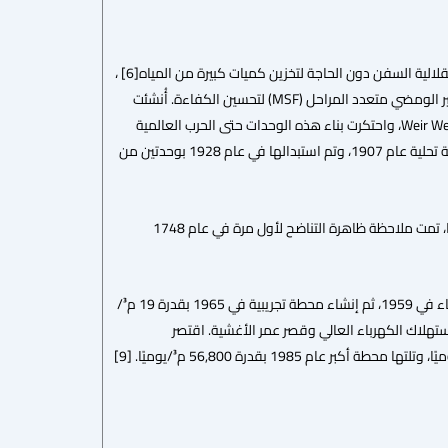
ظهرت فكرة تحلية المياه لأول مرة في أواخر القرن الثامن عشر على يد البحرية الملكية البريطانية لزيادة استقلالية السفن دون الحاجة لتخزين كميات كبيرة من المياه[6] ،
معتمدة على التقطير الومضي المفرد نتيجة استخدام المحركات البخارية. وقد طُورت لاحقًا إلى تقنية التقطير الومضي متعدد المراحل (MSF) لتحسين الكفاءة. أُنشئت
أول وحدة تحلية في عام 1885 في غلاسكو بواسطة شركة G. and J. Weir [7]، التي أصبحت لاحقًا Weir Westgarth، واحتكرت بناء هذه الوحدات حتى الحرب العالمية
الثانية. لاحقًا، انتشرت محطات التحلية للأغراض المدنية، وكانت جدة أول مدينة في الخليج العربي تُركب محطة تحلية عام 1907، وتم استبدالها في عام 1928 بوحدتين من
التقنية الرئيسية الأخرى هي تقنية التناضح العكسي (RO)[8] ، التي تعتمد على الأغشية شبه النفاذة. تاريخيًا، تمت ملاحظة ظاهرة التناضح لأول مرة في عام 1748
بدأت أبحاث التناضح العكسي في الولايات المتحدة عام 1956 على يد لوب وسوريراجان، وتم تصنيع أول غشاء في 1959، ثم إنشاء محطة تجريبية في 1965 بقدرة 19 م³/
بب استهلاك الكهرباء العالي وقصر عمر الأغشية. اقتصر