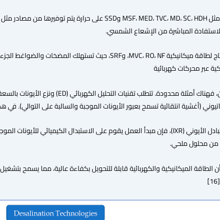
تشمل التقنيات التي تحتاج لطاقة ميكانيكية MVC، RO، NF، وSRF، حيث
ية عبر محركات كهربائية
ني (أغشية انتقائية تسمح بعبور الأيونات الموجبة والسالبة على التوالي). في هذه الح
ه من محلول ملحي.
ن الطاقة الميكانيكية والكهربائية قابلة للتحويل بكفاءة عالية، مما يسمح بتشغيل ع