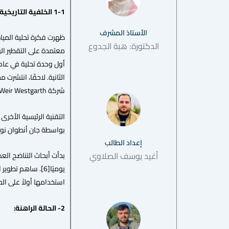
1-1 الخلفية التاريخية:
الأستاذ المشرف
الدكتورة: هبة الجدوع
شركة Weir Westgarth بقدرة 135 م³/يوميًا.[8]
بواسطة جان أنطوان نوليه،
إعداد الطالب
أغيد يوسف الصلاوي
يوميًا[6]. ساهم 
استخدامها أولاً على المياه قليلة الملوحة، وتم لا
2- الحالة الراهنة: