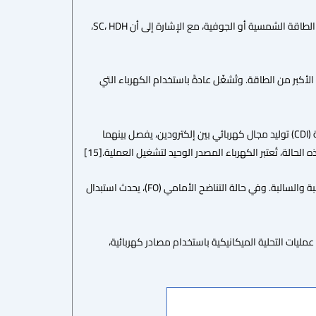
تعتمد التقنيات الحرارية مثل MSF، MED، TVC، MD، SC، HDH وSSD على حرارة يتم توفيرها من مصادر مثل الطاقة الشمسية أو الجوفية، مع الإشارة إلى أن SC، HDH،
 تستهلك المضخات والضواغط الجزء الأكبر من الطاقة. وتُشغّل عادةً باستخدام الكهرباء التي
بالنسبة للفئتين الأخيرتين، فهناك أمثلة محدودة. تتطلب تقنيات التحليل الكهربائي (ED) ونزع الأيونات بالسعة (CDI) توليد مجال كهربائي بين إلكترودين، يفصل بينهما
الة، تُعتبر الكهرباء المصدر الوحيد لتشغيل العملية.[15]
أما بالنسبة لـ راتنجات التبادل الأيوني (IXR)، فإن مبدأ العمل يقوم على الاستبدال الكيميائي للأيونات الموجبة والسالبة. وفي حالة التناضح الأمامي (FO)، يحدث استبدال
مليات التحلية الميكانيكية باستخدام مصادر كهربائية،