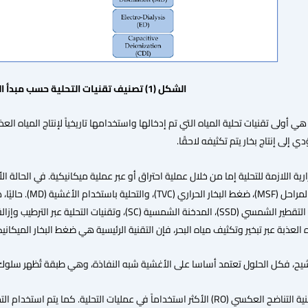
الشكل (1) تصنيف تقنيات التحلية حسب مبدأ العمل
هي أولى تقنيات تحلية المياه التي تم إدخالها واستخدامها تاريخياً لإنتاج المياه الع
دي إلى إنتاج بخار يتم تكثيفه لاحقًا.
ية اللازمة للتحلية إما من خلال عملية احتراق أو عبر عملية ميكانيكية. في الحالة الأ
(MED)، التقطير متعد
عذبة عبر تبخير وتكثيف مياه البحر، فإن التقنية الرئيسية هي ضغط البخار الميكانيكي () .[11,12
ترشيح، فكل الحلول تعتمد أساسا على الأغشية شبه النفاذة، وهي طبقة تُظهر سلوك عب