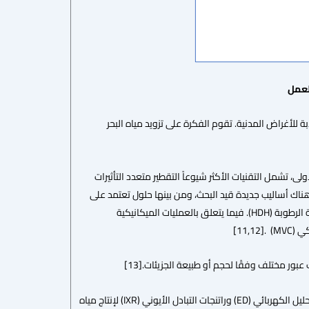
ذبة للأغراض المدنية. تقوم الفكرة على تزويد مياه البحر
ولى، تشمل التقنيات الأكثر شيوعاً التقطير متعدد التأثيرات
د المراحل (MSF)، ضغط البخار الحراري (TVC)، والتحلية باستخدام الأغشية (MD). حاليًا، هناك أساليب جديدة قيد البحث، ومن بينها حلول تعتمد على
الإشعاع الشمسي مثل التقطير الشمسي (SSD)، المدخنة الشمسية (SC)، وتقنيات التحلية عبر الترطيب وإزالة الرطوبة (HDH). فيما يتعلق بالعمليات الميكانيكية
MVC]
ور مختلف وفقًا لحجم أو طبيعة الجزيئات.[13]
في هذا السياق، تُعد تقنية التناضح العكسي (RO) الأكثر استخداماً في عمليات التحلية. كما يتم استخدام التحليل الكهربائي (ED) وراتنجات التبادل الأيوني (IXR) لإنتاج مياه