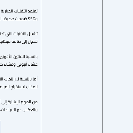
وSSD صُممت خصيصًا للاستفادة المباشرة من الإشعاع الشمسي.
تتحول إلى طاقة ميكانيك
غشاء أنيوني وغشاء كاتيو
للمذاب لاستخراج الميا
من المهم الإشارة إلى أ
والعكس عبر المولدات.[16]