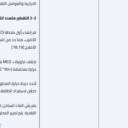
الحرارية والعوامل التقنية.
2-2 التقطير متعدد التأثير -متعدد المراحل(
الأملاح.[18,19]
حرارة منخفضة (<90°C) وعالية. (>90°C) عادةً ما يُستعاد البخار من توربينات أو مصادر waste heat، ولا يتلامس مع المياه المالحة[20].
خطين لاسترداد الطاقة، حي
التغذية. يتم تمرير المحلو