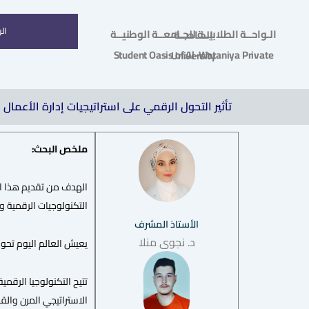
ال
الـواحــة الطلابيــة للجـامعــة الوطنيــة الخـاصــة
Student Oasis of Al-Wataniya Private University
تأثير التحول الرقمي على استراتيجيات إدارة الأعمال
ملخص البحث:
الهدف من تقديم هذا الب
التكنولوجيات الرقمية 
الأستاذ المشرف
د. نجوى منلا
يعيش العالم اليوم تحولا
تتيح التكنولوجيا الرقمي
الاستراتيجي المرن وال