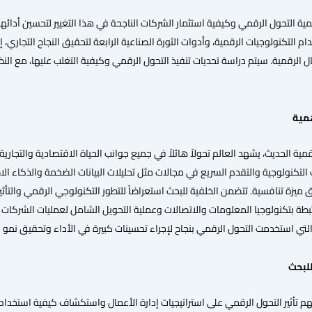
ة التحول الرقمي وكيفية استثمار الشركات الناجحة في هذا التغيير لتحسين أدائه
التكنولوجيات الرقمية، وأدوات الثورة الصناعية الرابعة لتحقيق النجاح التجاري،
مال الرقمية. سيتم دراسة تحديات تنفيذ التحول الرقمي وكيفية التغلب عليها، مع الن
همية
مية الحديث، يشهد العالم تحولاً هائلاً في جميع جوانب الحياة الاقتصادية والتجار
ت التكنولوجية والتقدم السريع في مجالات مثل تحليلات البيانات الضخمة والذكاء ال
يزة تنافسية. تتضمن الخلفية للبحث استعراضاً للتطور التكنولوجي الرقمي والتأثير
بطة بتكنولوجيا المعلومات والاتصالات وعملية التحويل الشامل لعمليات الشركات وال
التي استخدمت التحول الرقمي بنجاح لإجراء تحسينات كبيرة في الأداء وتحقيق نمو مست
للبحث
 تأثير التحول الرقمي على استراتيجيات إدارة الأعمال واستكشاف كيفية استخدام ال