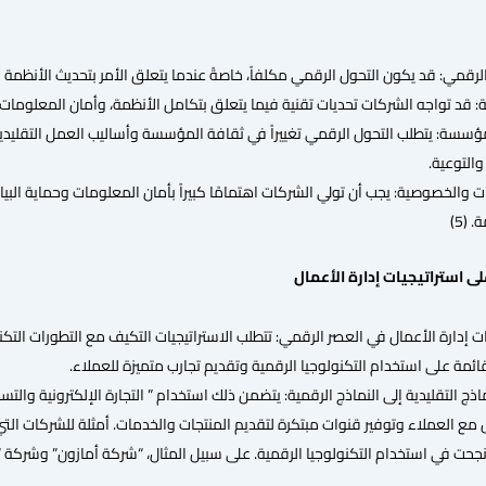
لرقمي: قد يكون التحول الرقمي مكلفاً، خاصةً عندما يتعلق الأمر بتحديث الأنظمة وا
ة: قد تواجه الشركات تحديات تقنية فيما يتعلق بتكامل الأنظمة، وأمان المعلومات، وت
لمؤسسة: يتطلب التحول الرقمي تغييراً في ثقافة المؤسسة وأساليب العمل التقل
والتوعية.
 والخصوصية: يجب أن تولي الشركات اهتمامًا كبيراً بأمان المعلومات وحماية الب
 (5)
لى استراتيجيات إدارة الأعمال
ات إدارة الأعمال في العصر الرقمي: تتطلب الاستراتيجيات التكيف مع التطورات الت
قائمة على استخدام التكنولوجيا الرقمية وتقديم تجارب متميزة للعملاء.
اذج التقليدية إلى النماذج الرقمية: يتضمن ذلك استخدام ” التجارة الإلكترونية والت
مع العملاء وتوفير قنوات مبتكرة لتقديم المنتجات والخدمات. أمثلة للشركات التي
جحت في استخدام التكنولوجيا الرقمية. على سبيل المثال، “شركة أمازون” وشركة “أ