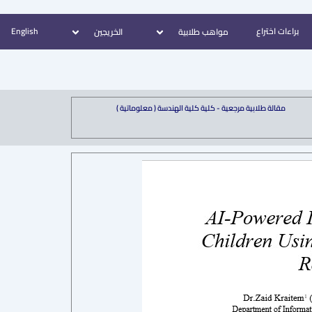
براءات اختراع
English
مواهب طلابية
الخريجين
مقالة طلابية مرجعية - كلية كلية الهندسة ( معلوماتية )