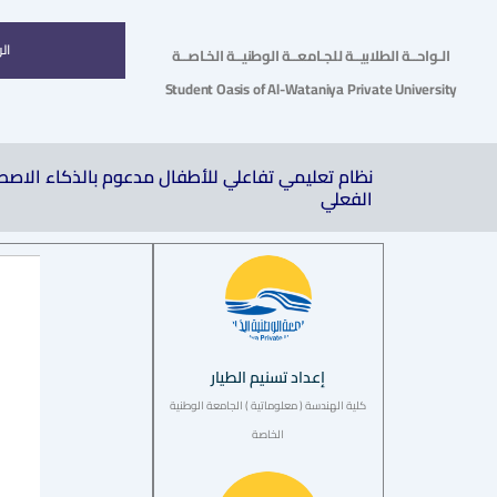
ال
الـواحــة الطلابيــة للجـامعــة الوطنيــة الخـاصــة
Student Oasis of Al-Wataniya Private University
نظام تعليمي تفاعلي للأطفال مدعوم بالذكاء الاصط
الفعلي
إعداد تسنيم الطيار
كلية الهندسة ( معلوماتية ) الجامعة الوطنية
الخاصة