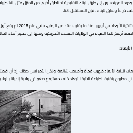
عود المهندسون إلى طرق البناء التقليدية لمناطق أخرى من المنزل مثل التشطيبات ا
ف ذراعاً وساق للبناء ، فإن المستقبل هنا.
ترتفع المنازل المطبوعة ثل
عة تُرسخ هذا الاتجاه في الولايات المتحدة الأمريكية ومنها إلى جميع أنحاء العالم.[
لأبعاد:
 مطبوع بتقنية الطباعة ثلاثية الأبعاد خلف مستودع صغير في ولاية إنديانا بالولايا