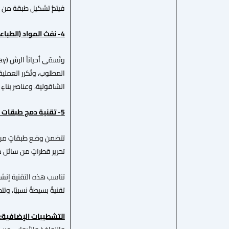
فيتمُّ تشكيل طبقة من ال
4- نفث المواد (الطباعة النفاثة ثلاثية الأبعاد) (
المطلوب، وتُكرر العملية
الشاقولية، وعناصر بناء
5- تقنية دمج طبقات الرمل (
تتضمن وضع طبقاتٍ من ال
تحرير قطراتٍ من سائل م
تناسب هذه التقنية إنشا
تقنيةٌ بسيطةٌ نسبيًا، و
التشطيبات الإضافية: