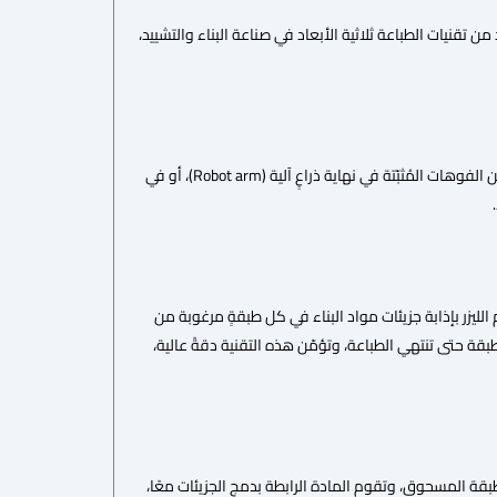
ن تقنيات الطباعة ثلاثية الأبعاد في صناعة البناء والتشييد،
وهي التقنية الأكثر انتشاراً في صناعة البناء والتشييد، حيث يتمُّ بثق المواد من خلال فوهةٍ واحدة أو أكثر من الفوهات المُثبّتة في نهاية ذراعٍ آلية (Robot arm)، أو في
يزر بإذابة جزيئات مواد البناء في كل طبقةٍ مرغوبة من
بقة حتى تنتهي الطباعة، وتؤمّن هذه التقنية دقةً عالية،
بقة المسحوق، وتقوم المادة الرابطة بدمج الجزيئات معًا،