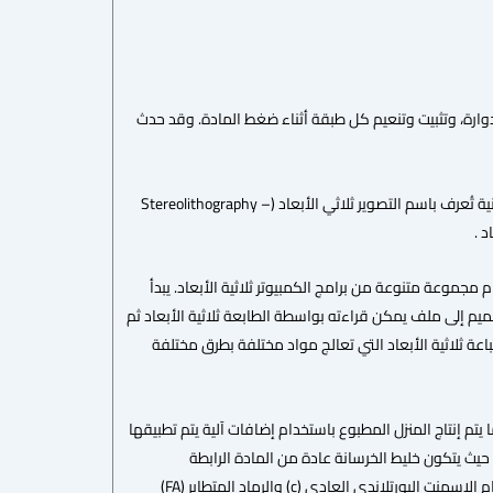
وارة، وتثبيت وتنعيم كل طبقة أثناء ضغط المادة. وقد حدث
لكن من اخترع طابعة ثلاثية الأبعاد الرقمية هو تشاك هول (Chuck Hull) في عام 1984حيث قام بإنشاء تقنية تُعرف باسم التصوير ثلاثي الأبعاد (Stereolithography –
مجموعة متنوعة من برامج الكمبيوتر ثلاثية الأبعاد. يبدأ
يم إلى ملف يمكن قراءته بواسطة الطابعة ثلاثية الأبعاد ثم
اعة ثلاثية الأبعاد التي تعالج مواد مختلفة بطرق مختلفة
تم إنتاج المنزل المطبوع باستخدام إضافات آلية يتم تطبيقها
 حيث يتكون خليط الخرسانة عادة من المادة الرابطة
ومجموعات الرمل الناعم جنباً إلى جنب مع بعض الخلطات المعدنية أو المواد المضافة. عادةً ما يتم استخدام الإسمنت البورتلاندي العادي (c) والرماد المتطاير (FA)