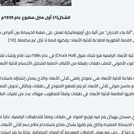
الشكل(1): أول منزل مطبوع عام 1939م
آلة بناء الجدران” من آلية دق أوتوماتيكية تعمل على ضغط الخرسانة بين أقراص د
القصة التطورية للطباعة ثلاثية الأبعاد؛ ولكنها قصة لا تزال غير مكتملة. [10]
 طباعة ثلاثية الأبعاد هي نموذج رقمي ثلاثي الأبعاد والذي يمكن إنشاؤه باستخدام 
ماسح ضوئي ثلاثي الأبعاد ثم يتم تقطيع النموذج إلى طبقات وبالتالي تحويل التصم
الجها الطابعة ثلاثية الأبعاد في طبقات وفقاً للمطلوب، فهناك عدد من تقنيات الطب
مسكن بهيكل يتم فيه توزيع المواد في طبقات وفقاً للتخطيطات الرقمية، غالباً ما ي
الخرسانة المفردة والتي يتم بثقها بشكل متكرر باستخدام نظام جسر ثلاثي الأبعاد،