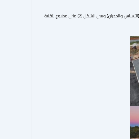
بشكل عام، يمكن بناء الهيكل الأساسي للمنزل في حوالي 24 ساعة باستخدام تقنية الطباعة ثلاثية الأبعاد (الأساس والجدران) ويبين الشكل (2) منزل مطبوع بتقنية