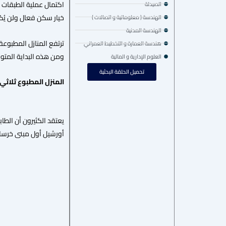
اكتمال عملية الطبقات ي
الصيدلة
خيار سكن فعال ولن يُكل
الهندسة ( معلوماتية و اتصالات )
الهندسة المدنية
هندسة العمارة و التخطيط العمراني
ومن هذه البداية المتواض
العلوم الإدارية و المالية
تحميل الحلقة البحثية
المنزل المطبوع ثلاثي ا
أورشيل أول مبنى خرساني