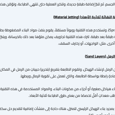
جسم، ثم تتمُّ إضافة طبقةٍ جديدة، وتتكرر العملية حتى تنتهي الطباعة، وتؤمّن هذه ال
)
Material Jetting
وتُسمّى أحياناً الرش (Spray)، وتستخدم هذه التقنية روبوتاً مستقلاً، يقوم بنفث مواد البناء
 طبقةً بعد طبقة. تترك هذه التقنية تجاويف يمكن ملؤها بعد ذلك بالخرسانة، ويتمُّ حال
ٍ أخرى، مثل: الواجهات، أو زخارف السقف.
)
Sand Layers
رمل لإنشاء الهيكل، وتقوم الطابعة بتفريغ (بتحرير) حبيباتٍ من الرمل في المكان
ادةٍ رابطة بواسطة الطابعة، والتي تعمل على تقوية الرمال وربطها.
ء هياكل صغيرة أو أجزاء من مكونات البناء، والمواد المستخدمة في هذه التقنية غ
تتطلب معداتٍ أقلَّ تخصصًا من بعض طرق الطباعة ثلاثية الأبعاد.
بمجرد بناء الهيكل الرئيسي للمنزل، هناك حاجة إلى منشآت إضافية لتقديم حل سكن