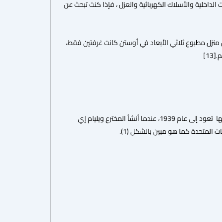
لداخلية والأسلاك الكهربائية والعزل ، فإذا كنت تبحث عن
اثية الأبعاد في أوروبا منذ ما يقارب عقد من الزمان، ففي عام 2018 تم رفع أول منزل مطبوع ثلاثي الأبعاد في أوستن كانت غرفتين فقط،
13]
يعتقد الكثيرون أن الطابعات ثلاثية الأبعاد ظهرت فجأة وأصبحت شائعة، ولكن الأمر ليس كذلك؛ إذ أن قصتها تعود إلى عام 1939، عندما أنشأ المخترع ويليام إي
ت المتحدة كما هو مبين بالشكل (1).