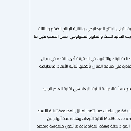
لأولى الإنتاج الميكانيكي، والثانية الإنتاج الضخم والثالثة
لسرعة الحالية للبحث والتطوير التكنولوجي، فمن الصعب تخيل ما
اعة البناء والتشييد، في الحقيقة أدى التقدم في مجال
درة على طباعة المنازل بأكملها ثلاثية الأبعاد،
فالطباعة
اً. فالطباعة ثلاثية الأبعاد هي تقنية العصر الجديد
ازل بغضون ساعات حيث تتميز المنازل المطبوعة ثلاثية الأبعاد
بأشكال منحنية حرة الشكل مصنوعة من مزيج الإسمنت، كما أنها تتطلب آلات صناعية كبيرة مثل طابعة MudBots concrete ثلاثية الأبعاد، وهناك عدة أنواع من
اع المواد بدقة وهذه المواد عادة ما تكون ملموسة وبمجرد