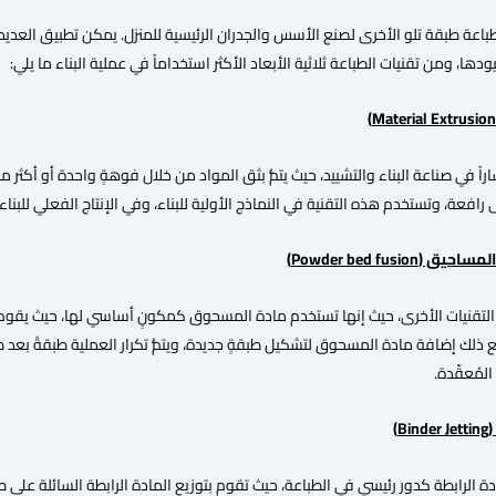
 طباعة طبقة تلو الأخرى لصنع الأسس والجدران الرئيسية للمنزل. يمكن تطبيق العديد م
دها، ومن تقنيات الطباعة ثلاثية الأبعاد الأكثر استخداماً في عملية البناء ما يلي:
)
Material Extrusion
ى رافعة، وتستخدم هذه التقنية في النماذج الأولية للبناء، وفي الإنتاج الفعلي للبناء.
)
Powder bed fusion
لتقنيات الأخرى، حيث إنها تستخدم مادة المسحوق كمكونٍ أساسي لها، حيث يقوم الل
مع ذلك إضافة مادة المسحوق لتشكيل طبقةٍ جديدة، ويتمُّ تكرار العملية طبقةً بعد ط
المُعقّدة.
)
Binder Jetting
ة الرابطة كدور رئيسي في الطباعة، حيث تقوم بتوزيع المادة الرابطة السائلة على ط