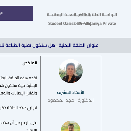
ال
الـواحــة الطلابيــة للجـامعــة الوطنيــة الخـاصــة
Student Oasis of Al-Wataniya Private University
عنوان الحلقة البحثية : هل ستكون تقنية الطباعة ثلاث
الملخص
:
تقدم هذه الحلقة البحثي
البحثية، حيث ستكون هذه
الأستاذ المشرف
وتقليل الإصابات والوفي
الدكتورة : مجد المحمود
تم في هذه الحلقة ذكر نمذجة المعلومات(BIM) مع تقنية الطباعة ث
على الرغم من أن هذه ال
الابعاد.