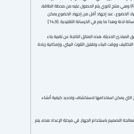
وخبث الفرن العالي الحبيبي ودخان السيليكا (SF) والسيليكا النانوية بنسب مختلفة لتشكيل المادة الرابطة (FA) وهي منتج ثانوي يتم الحصول عليه من محطة الطاقة،
هاد الخضوع ، عند إجهاد أقل من إجهاد الخضوع يمكن
لدنة وهذا ما يتم في الخرسانة التقليدية. [14,9]
لمبادئ الحديثة. هذه المنازل الناتجة عن تقنية بناء
التكاليف ووقت البناء وتقليل التلوث البيئي، وإمكانية زيادة
مج التي يمكن استخدامها لاستكشاف وتحديد كيفية أنشاء
الجة التصميم باستخدام الجهاز. في مرحلة الإعداد هذه، يتم