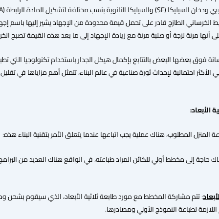
يط الخرساني الطازج قادر على تحمل قيمة محدودة من الإجهاد يشير إليها باسم إج
أنها مرنة لزجة أو صلبة مرنة مع زيادة الإجهاد إلى ما بعد هذه القيمة تصبح الخرسانة 
نة فوق بعضها البعض بالتتابع بإكمال هيكل الجدار باستخدام تكنولوجيا التي تطبق ا
هي الأكثر احتمالية لإحداث ثورة صناعية في عالم البناء، تتمثل أهم مزاياها في تقليل 
ة الأبعاد:
 المنزل المطلوب، هناك عملية يجب اتباعها عندما يتعلق الأمر بتقنية البناء هذه:
اك حاجة إلى مخطط أولي للكائن المراد طباعته، في الواقع هناك العديد من البرا
أبعاد
: تتم مشاركة المخطط مع مورد طابعة ثلاثية الأبعاد، الذي سيقوم بشحن ومع
 اللازمة لطباعة النموذج الأولي ومصادرها.