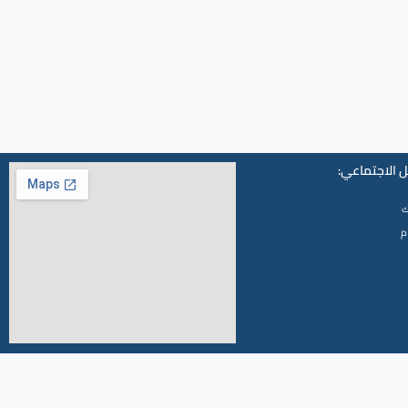
 الاجتماعي:
ك
م