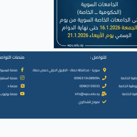
للتواصل :
منصات التواصل
سوريا - محافظة حماة - الطريق الدولي حمص حماة
منصة فيسبو
طنية الخاصة
00963134589094
منصة انستغرا
لوطنية الخاصة
00963135033
منصة x
نية الخاصة
info@wpu.edu.sy
منصة يوتيوب
نموذج للشكاوي