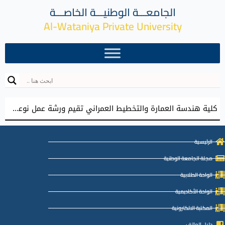
الجامعـــة الوطنيـــة الخاصـــة
Al-Wataniya Private University
كلية هندسة العمارة والتخطيط العمراني تقيم ورشة عمل نوعية نحو إعداد مشاريع تخرج معمارية مميزة
الرئيسية
مجلة الجامعة الوطنية
الواحة الطلابية
الواحة الأكاديمية
المكتبة الالكترونية
دليل الهاتف