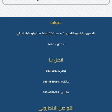
عنواننا
الجمهورية العربية السورية – محافظة حماة – الأوتوستراد الدولي
( حمص – حماة )
اتصل بنا
رباعي : 5033-033
هاتف1 : 4589094-033
فاكس : 4589087-033
التواصل الالكتروني