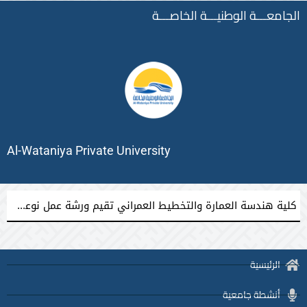
الجامعـــة الوطنيـــة الخاصـــة
Al-Wataniya Private University
كلية هندسة العمارة والتخطيط العمراني تقيم ورشة عمل نوعية نحو إعداد مشاريع تخرج معمارية مميزة
الرئيسية
أنشطة جامعية