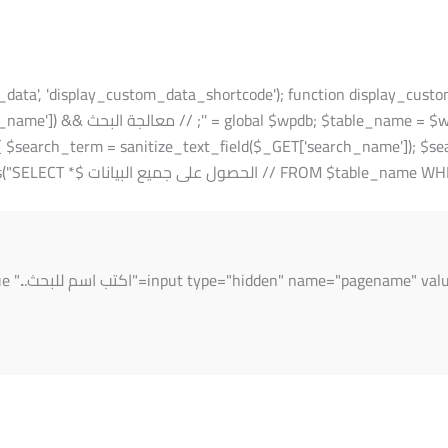
, 'display_custom_data_shortcode'); function display_custom_data_shortcode() { ob
x . 'custom_data'; $search_results = []; $search_term
{ $search_term = sanitize_text_field($_GET['search_name']); $s
E %s", '%' . $wpdb->esc_like($search_term