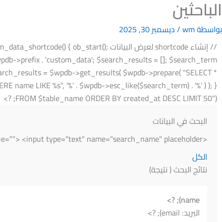
الباحثين
خطي
لى
بواسطة
wm
/
ديسمبر 30, 2025
لمحتوى
// إنشاء shortcode لعرض البيانات _start
earch_results = $wpdb->get_results( $wpdb->prepare( "SELECT *
FROM $table_name ORDER BY created_at DESC LIMIT 50"); ?>
البحث في البيانات
<input type="hidden" name="pagename" value=""> <input type="text" name="search_name" placeholder="اكتب اسم للبحث..." value="">
الكل
نتائج البحث ( نتيجة)
name); ?>
البريد: email); ?>