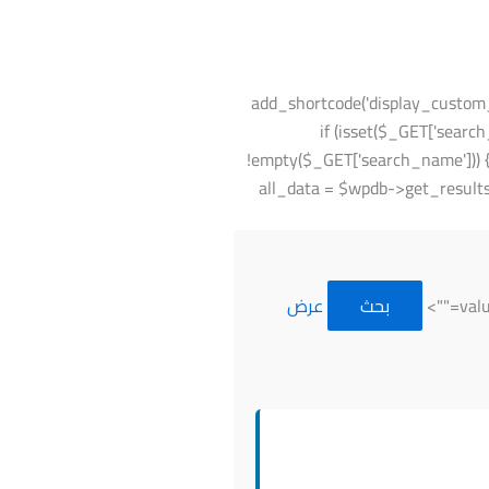
add_shortcode('display_custom_data'();
global $wpdb; $table_name = $wpdb->prefi = ''; // معالجة البحث if (isset($_GET['search_name']) &&
!empty($_GET['search_name'])) 
FROM $table_name WHERE name LIK) . '%' ) ); } // الحصول على جميع البيانات $all_data = $wpdb->get_results("SELECT *
بحث
عرض