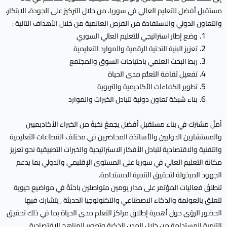
مستقبل أفضل للتعليم العالي في سوريا، من خلال التركيز على الجودة، الابتكار،
والتعاون الدولي والاستفادة من الفرص العالمية من خلال الأهداف التالية :
وضع إطار استراتيجي للتعليم العالي السوري
تعزيز البنية التحتية الرقمية والموارد التعليمية
ربط البحث العلمي باحتياجات السوق والمجتمع
تفعيل ثقافة التعلُّم مدى الحياة
تطوير الكفاءات الأكاديمية والتربوية
بناء شبكة تعاون دولية لتبادل الخبرات والموارد
أملٌ مشترك في بناء مستقبلٍ أفضل يجمعُ نخبةً من الخبراء الأكاديميين
والمستشارين الدوليين والأساتذة المحاضرين في مختلف القطاعات التعليمية
والتقنية والاقتصادية لتبادل الأفكار الاستراتيجية والخبرات التطبيقية نحو تعزيز
مكانة التعليم العالي في سوريا على المستوى الإقليمي والدولي بما يدعم
الجهود المبذولة لتحقيق التنمية المستدامة.
تنطلقُ فعاليات المؤتمر على مدار يومين متواصلين باحثةً في مواضيع حيوية
تتعلق بالعولمة والذكاء الاصطناعي والتكنولوجيا الحديثة , يتشارك فيها
الحضور الرؤى حول أهمية إطلاق مراكز التعلم مدى الحياة بما في ذلك تحقيق
التنمية المستدامة من خلال المدن الذكية وتطوير المناهج الاقتصادية