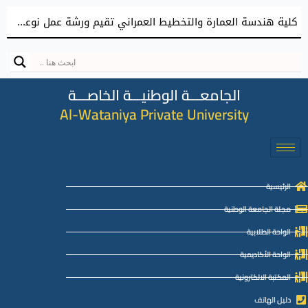
كلية هندسة العمارة والتخطيط العمراني تقيم ورشة عمل نوعية نحو إعداد مشاريع تخرج معمارية مميزة
الجامعـــة الوطنيـــة الخاصـــة
Al-Wataniya Private University
الرئيسية
مجلة الجامعة الوطنية
الواحة الطلابية
الواحة الأكاديمية
المكتبة الالكترونية
دليل الهاتف