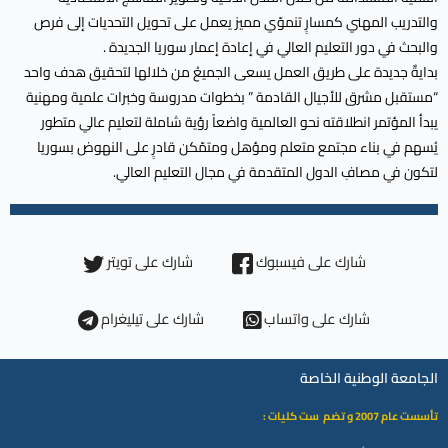
والتدريب المهني كمسارٍ تنموّي مميز يعمل على تحويل التحديات إلى فرص
والبحث في دور التعليم العالي في إعادة إعمار سوريا الجديدة .
بدايةٌ جديدة على طريق العمل يسعى الجميعُ من خلالها لتحقيق هدف واحد
“مستقبل مشرق للأجيال القادمة ” بخطوات مدروسة وخبرات علمية ومهنية
يبدأ المؤتمر انطلاقته نحو العالمية واضعاً رؤية شاملة لتعليم عالي متطور
يُسهم في بناء مجتمع متعلم ومؤهل ومتمّكن قادرٍ على النهوض بسوريا
لتكون في مصافِ الدول المتقدمة في مجال التعليم العالي.
شارك على فيسبوك
شارك على تويتر
شارك على واتساب
شارك على تيليغرام
الجامعة الوطنية الخاصة
تأسست عام 2007 و تضم ست كليات :