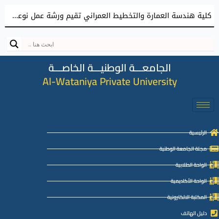
كلية هندسة العمارة والتخطيط العمراني تقيم ورشة عمل نوعية نحو إعداد مشاريع تخرج معمارية مميزة
الجامعـــة الوطنيـــة الخاصـــة
Al-Wataniya Private University
الرئيسية
مجلة الجامعة الوطنية
الواحة الطلابية
الواحة الأكاديمية
المكتبة الالكترونية
دليل الهاتف