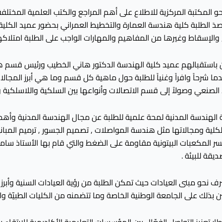
 نحو المكتبة المركزية للاطلاع على أهم المراجع والكتب العلمية المخ
قصدَ الطلبة كلية هندسة العمارة والتخطيط العمراني بحضور عميد الكلي
 , والإسقاط وغيرها من المفاهيم والمهارات الواجب على الطلبة امتلاكها
كان باستقبالهم عميد كلية الهندسة الدكتور هاني الخطيب ورئيس قس
 قدما شرحاً وافراً وغنياً للطلبة حول ماهية كل قسم وما هي أبرز الم
الصنعي وصولاً إلى قسم الاتصالات وأنواعها بين السلكية واللاسلكية وال
 الهندسة المدنية لمحة علمية للطلبة عن مجال الهندسة المدنية وأهميته
ية ومجالاتها مثل هندسة المواصلات , تصميم الجسور , ترميم المباني الأث
ر المكعبات البيتونية مقاومة على الضغط والتي قام بها الأستاذ سامح الح
يقة للبيئة .
رف نحو مبنى العيادات حيث تمكن الطلبة من رؤية العيادات السنية وأبر
 بذلك على الجامعة الوطنية الخاصة وما تتضمنه من الكليات الطبيّة وال