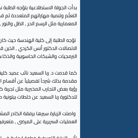
بدأت الجولة الاستطلاعية بتوّجه الطلبة
التعلّم وتنمية مهاراتهم المتعددة ثم 
المعمارية مثل الرسم الحر , الظل والنور
توّجه الطلبة إلى كلية الهندسة حيث 
الاتصالات الدكتور أنس الكردي , الذين
البرمجيات والشبكات الحاسوبية والذكاء 
كما قدمت د. ربا السعيد نائب عميد كلية
مقدمة بذلك شرحاً تفصيلياً عن أقسام الكل
رؤية بعض التجارب المخبرية مثل تجربة كس
للدكتورة ربا السعيد عن خلطات بيتونية صد
واصلت الزيارة سيرها برفقة الكادر المش
العمليات السريرية على المرضى , متعرفين