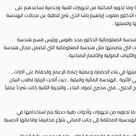
تلفة وما تحويه المكتبة من تجهيزات تقنية وخدمية تساعدهم على
ة الدكتور صفوت إبراهيم باشا الذي شرح للطلبة عن مجالات الهندسة
 وتنميتها .
م هندسة المعلوماتية الدكتور مجد طنوس ورئيس قسم هندسة
جالات التي يتضمنها مثل هندسة المعلوماتية التي تتضمن مجال هندسة
ألياف الضوئية والأقمار الصناعية .
ا في بناء الحضارة وعملية إعادة الإعمار والحفاظ على التراث ,
رية , الهندسة المائية والبيئية , حيث أتاحت الزيارة لطلاب البيان
لبي ـ فني مخبري لمواد البناء ـ والتجربة الثانية كانت شرحاً عملياً
ز ما تحتويه من تجهيزات وأدوات طبية حديثة يتم استخدامها في
هندسية المختلفة إلى جانب المباني بتنوّع مخابرها وقاعاتها الدرسية