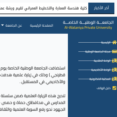
آخر الأخبار
كلية هندسة العمارة والتخطيط العمراني تقيم ورشة عمل 
الجامعـــة الوطنيـــة الخاصـــة
الصفحة الرئيسية
عن الجامعة
Al-Wataniya Private University
الرئيسية
مجلة الجامعة الوطنية
الواحة الطلابية
الواحة الأكاديمية
قطرنجي ) وذلك في زيارة علمية هدفت إ
المكتبة الالكترونية
والأكاديمي في المستقبل .
دليل الهاتف
تندرج هذه الزيارة العلمية ضمن سلسلة الب
المدارس في محافظتي حماة و حمص – والم
الجهود نحو رفع السوية العلمية والثقاف