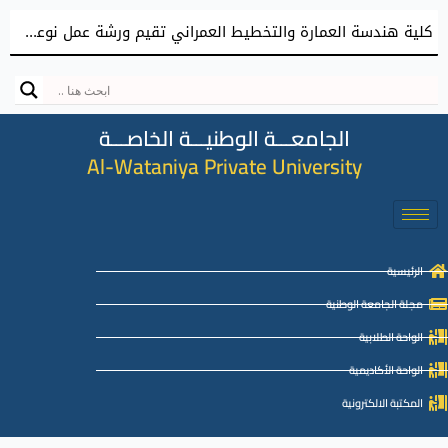
كلية هندسة العمارة والتخطيط العمراني تقيم ورشة عمل نوعية نحو إعداد مشاريع تخرج معمارية مميزة
الجامعـــة الوطنيـــة الخاصـــة
Al-Wataniya Private University
الرئيسية
مجلة الجامعة الوطنية
الواحة الطلابية
الواحة الأكاديمية
المكتبة الالكترونية