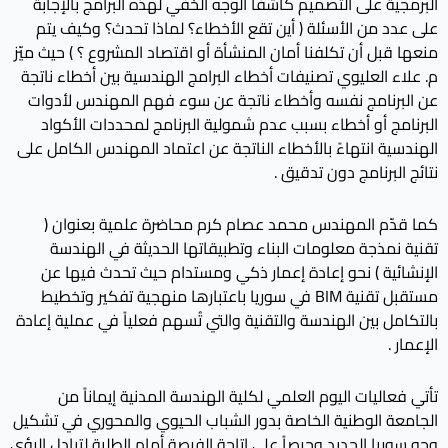
البرمجية على التصميم كاشفاً الوجه الخفي لهذه البرامج بالإجابة
على عدد من الأسئلة ( أين تقع الأخطاء؟ لماذا تحدث؟ وكيف يتم
منعها قبل أن تكلفنا أمان المنشأة أو اقتصاد المشروع ؟ ) حيث ميّز
م. علاء العليوي تصنيفات أخطاء البرامج الهندسية بين أخطاء ناتجة
عن البرنامج نفسه وأخطاء ناتجة عن سوء فهم المهندس لأدوات
البرنامج أو أخطاء بسبب عدم شمولية البرنامج لمحددات الأكواد
الهندسية انتهاءً بالأخطاء الناتجة عن اعتماد المهندس الكامل على
نتائج البرنامج دون تدقيق .
كما قدّم المهندس محمد عصام كرم محاضرة علمية بعنوان (
تقنية نمذجة معلومات البناء وتطبيقاتها الحديثة في الهندسة
الإنشائية ) نحو إعادة إعمار ذكي ومستدام حيث تحدث فيها عن
مستقبل تقنية BIM في سوريا باعتبارها منهجية تفكير وتخطيط
بالتكامل بين الهندسة والتقنية والتي تُسهم فعلياً في عملية إعادة
الإعمار .
تأتي فعاليات اليوم العلمي لكلية الهندسة المدنية إيماناً من
الجامعة الوطنية الخاصة بدور الشباب الحيوي والمحوري في تشكيل
وجه سوريا الجديد وحرصاً على إتاحة الفرصة أمام الطلبة لتبادل الرؤى