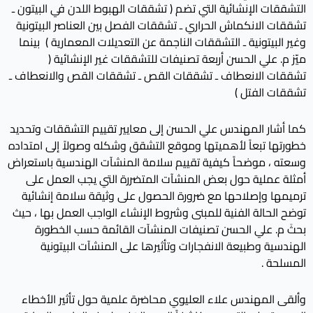
التشققات الإنشائية التي تضم ( تشققات الهبوط اللدن في البيتون ـ
تشققات الانكماش الحراري ـ تشققات الفصل بين العناصر البيتونية
وغير البيتونية ـ التشققات الناجمة عن التعديلات المعمارية ) بينما
ميّز م. علي الحسن أربعة تصنيفات للتشققات غير الإنشائية (
تشققات الانعطاف ـ تشققات القص ـ تشققات القص والانعطاف ـ
تشققات الفتل )
كما أشار المهندس علي الحسن إلى معايير تقييم التشققات وتحديد
خطورتها تبعاً لأهميتها وموقع التشقق وشكله وصولاً إلى امتداده
وسعته ، موضحاً كيفية تقييم سلامة المنشآت الهندسية باستعراض
أمثلة عملية حول بعض المنشآت المتضررة التي يجب العمل على
ترميمها وإصلاحها مع ضرورة الحصول على وثيقة سلامة إنشائية
توضح الحالة الفنية للمبنى وشروط الإنشاء الواجب العمل بها ، حيث
بحثَ م. علي الحسن تصنيفات المنشآت القائمة حسب الخطورة
الهندسية وطبيعة الانفجارات وتأثيرها على المنشآت البيتونية
المسلحة .
وألقى المهندس علاء العليوي محاضرة علمية حول تأثير الأخطاء