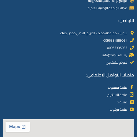
موقع بوابة الطالب الالكترونية
مجلة الجامعة الوطنية العلمية
للتواصل :
سوريا - محافظة حماة - الطريق الدولي حمص حماة
0096334589094
00963335033
info@wpu.edu.sy
نموذج للشكاوي
منصات التواصل الاجتماعي:
منصة فيسبوك
منصة انستغرام
منصة x
منصة يوتيوب