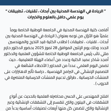
” الريادة في الهندسة المدنية بين أبحاث ، تقنيات ، تطبيقات “
يوم علمي حافل بالعلوم والخبرات
أقامت كلية الهندسة المدنية في الجامعة الوطنية الخاصة يوماً
علميّاً هو الأوّل من نوعه بعنوان ( الريادة في الهندسة المدنية بين
أبحاث ، تقنيات ، تطبيقات ) لطلاب الكلية قيد التخرج والمهندسين
الجدد وذلك يوم الإثنين الموافق 28 تموز 2025 بحضور الدكتور حازم
مللي نائب رئيس الجامعة الوطنية الخاصة للشؤون العلمية والدكتور
أمجد شاكر عميد الكلية وعدد من أعضاء الهيئة التعليمية ، حيث
تضمن اليوم العلمي عدداً من المحاور ( الأخطاء الشائعة في
التصميم الإنشائي في البرامج الهندسية ـ دراسة تأثير الاهتزازات على
المنشآت الخرسانية ـ طرائق تدعيم المنشآت الخرسانية المتضررة في
الحروب ) .
افتتح المهندس علي الحسن محاضرته العلمية بالحديث عن أنواع
التشققات في البيتون والتي تنقسم إلى التشققات الإنشائية وغير
الإنشائية والتي تتضمن كل منها أربعات تصنيفات أساسية بدءاً من