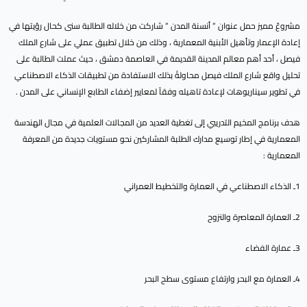
مشروعٌ مميز حمل عنوان ” أنسنة المدن ” شاركت من خلاله الطالبة سنى كحال رؤيتها في
إعادة الإعمار وتأهيل الأبنية المعمارية ، وذلك من خلال تطبيق عملي على شارع الملك
فيصل ، أحد أهم معالم المدينة القديمة في العاصمة دمشق ، حيث عملت الطالبة على
تحليل واقع شارع الملك فيصل محاولةً بذلك الاستفادة من تطبيقات الذكاء الاصطناعي
في تطوير سيناريوهات لإعادة تاهيله وفقاً لمعايير إضفاء الطابع الإنساني على المدن .
هدف برنامج المخيم التدريبي إلى تغطية العديد من المجالات العلمية في مجال الهندسة
المعمارية في إطار توسيع مدارك الطلبة المشاركين نحو مستويات جديدة من المعرفة
المعمارية :
1ـ الذكاء الاصطناعي في العمارة والتخطيط العمراني
2ـ العمارة المعاصرة والنزوح
3ـ عمارة الفضاء
4ـ العمارة مع البحر وارتفاع مستوى سطح البحر