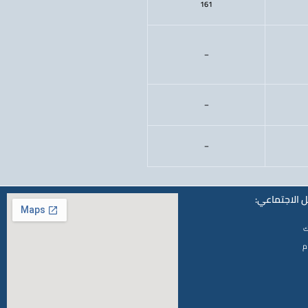
161
–
–
–
 الاجتماعي:
ك
م