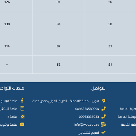
126
91
56
130
94
58
114
82
51
–
82
51
للتواصل :
منصات التواصل
سوريا - محافظة حماة - الطريق الدولي حمص حماة
منصة فيسبو
طنية الخاصة
0096334589094
منصة انستغرا
لوطنية الخاصة
00963335033
منصة x
نية الخاصة
info@wpu.edu.sy
منصة يوتيوب
نموذج للشكاوي