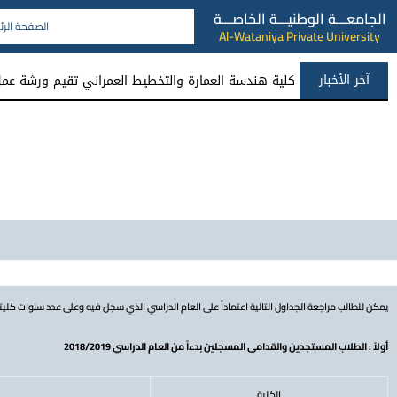
الجامعـــة الوطنيـــة الخاصـــة
الصفحة الرئ
Al-Wataniya Private University
آخر الأخبار
كلية هندسة العمارة والتخطيط العمراني تقيم ورشة عمل 
يمكن للطالب مراجعة الجداول التالية اعتماداً على العام الدراسي الذي سجل فيه وعلى عدد سنوات كليته 
أولاً : الطلاب المستجدين والقدامى المسجلين بدءاً من العام الدراسي 2018/2019
الكلية