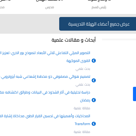
رئيس قسم
مدرس
مدر
عرض جميع أعضاء الهيئة التدريسية
أبحاث و مقالات علمية
القوى الموجّهة
بحث علمي
تصميم هوائي مصفوفي ذو مخطط إشعاعي شبه آيزوتروبي باس
بحث علمي
دراسة تحليلية في آثار الشذوذ في البيانات وطرائق اكتشافه مق
رمضان
مقالة علمية
Transform
مقالة علمية