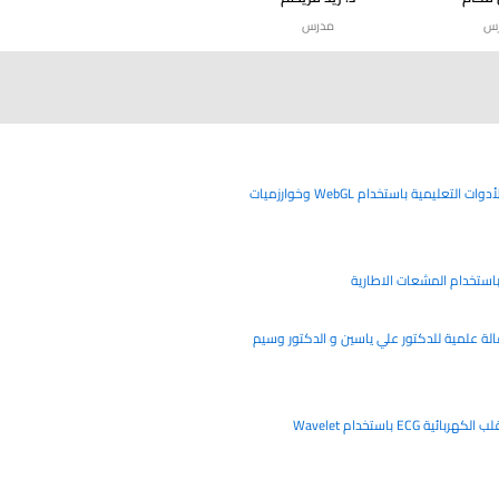
س
مدرس
التصوير المرئي التفاعلي ثلاثي الأبعاد لنموذج بور الذري: تعزيز الأدوات التعليمية باستخدام WebGL وخوارزميات
تخدام المشعات الاطارية
الة علمية للدكتور علي ياسين و الدكتور وسيم
المحاكيات وأهميتها في تحسين القرار الطبي محاكاة إشارة القلب الكهربائية ECG باستخدام Wavelet