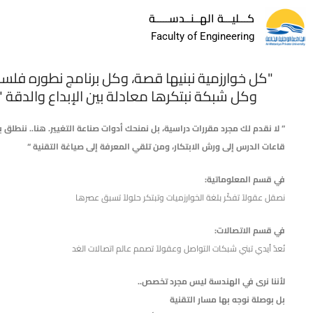
كـــليـــة الهــنــدســـــة
Faculty of Engineering
"كل خوارزمية نبنيها قصة، وكل برنامج نطوره فلس
وكل شبكة نبتكرها معادلة بين الإبداع والدقة "
” لا نقدم لك مجرد مقررات دراسية، بل نمنحك أدوات صناعة التغيير. هنا.. ننطلق 
قاعات الدرس إلى ورش الابتكار، ومن تلقي المعرفة إلى صياغة التقنية “
في قسم المعلوماتية:
نصقل عقولاً تفكّر بلغة الخوارزميات وتبتكر حلولاً تسبق عصرها
في قسم الاتصالات:
نُعدّ أيدي تبني شبكات التواصل وعقولاً تصمم عالم اتصالات الغد
لأننا نرى في الهندسة ليس مجرد تخصص..
بل بوصلة نوجه بها مسار التقنية