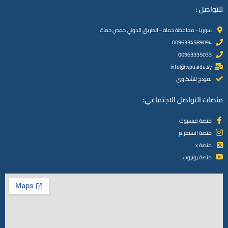
للتواصل :
سوريا - محافظة حماة - الطريق الدولي حمص حماة
0096334589094
00963335033
info@wpu.edu.sy
نموذج للشكاوي
منصات التواصل الاجتماعي:
منصة فيسبوك
منصة انستغرام
منصة x
منصة يوتيوب