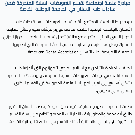
مبادرة علمية اجتماعية لقسم التعويضات السنية المتحركة ضمن
عيادات طب الأسنان في الجامعة الوطنية الخاصة
بهدف ربط الجامعة بالمجتمع ، أقام قسم التعويضات السنية بكلية طب
الأسنان بالجامعة الوطنية الخاصة مبادرة لتوزيع فرشاة سنية وسائلٍ لتنظيف
الجهاز السني الجزئي المتحرك مع بطاقةٍ تحمل تعليمات استعمال الجهاز الجزئي
المتحرك و طريقة تنظيفه والعناية به حسب أحدث التعليمات التي أصدرتها
الجمعية الأمريكية لطب الأسنان American Dental Association
انطلقت المبادرة بالتزامن مع استلام المرضى لأجهزتهم التي أنجزها طلاب
السنة الرابعة في عيادات التعويضات السنية المتحركة ، وتهدف هذه المبادرة
بشكلٍ أساسي إلى تعزيز المهارات العلمية المدروسة في القسم النظري
بشكلٍ عمليٍ تطبيقي.
نظمت المبادرة بحضور ومشاركة كريمة من عميد كلية طب الأسنان الدكتور
طارق أبو عجوة والدكتور رئيف النجار نائب العميد وبتنظيم من رئيسة القسم
الدكتورة لبنى الجابي والدكاترة أعضاء القسم في الجامعة الوطنية الخاصة.