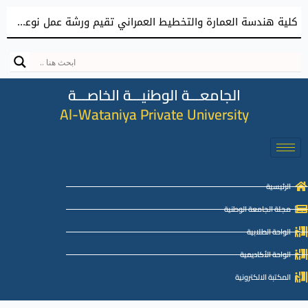
كلية هندسة العمارة والتخطيط العمراني تقيم ورشة عمل نوعية نحو إعداد مشاريع تخرج معمارية مميزة
الجامعـــة الوطنيـــة الخاصـــة
Al-Wataniya Private University
الرئيسية
مجلة الجامعة الوطنية
الواحة الطلابية
الواحة الأكاديمية
المكتبة الالكترونية