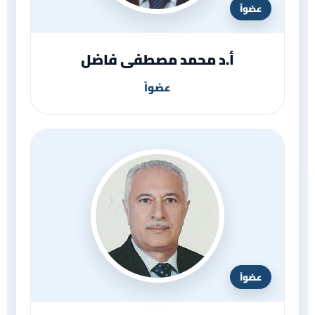
عضواً
أ.د محمد مصطفى فاضل
عضواً
عضواً