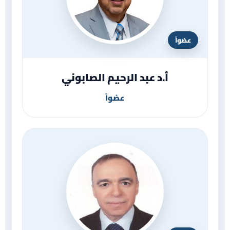
عضواً
أ.د عبد الرحيم الصابوني
عضواً