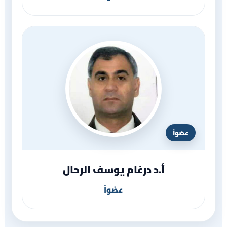
عضواً
أ.د درغام يوسف الرحال
عضواً