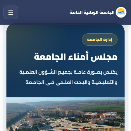
☰
الجامعة الوطنية الخاصة
إدارة الجامعة
مجلس أمناء الجامعة
يختـص بصـورة عامـة بجميـع الشـؤون العلمـية
والتعليـميـة والبـحث العلـمي فـي الجامـعة