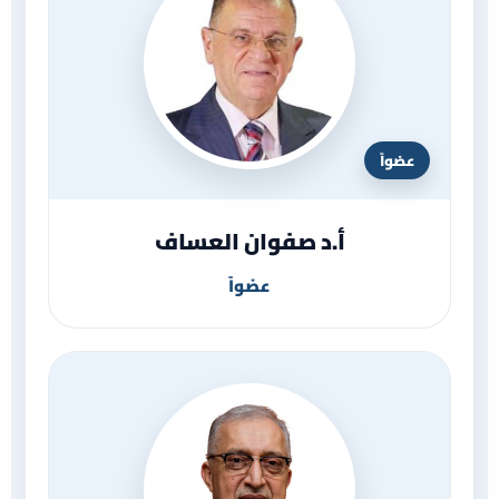
عضواً
أ.د صفوان العساف
عضواً