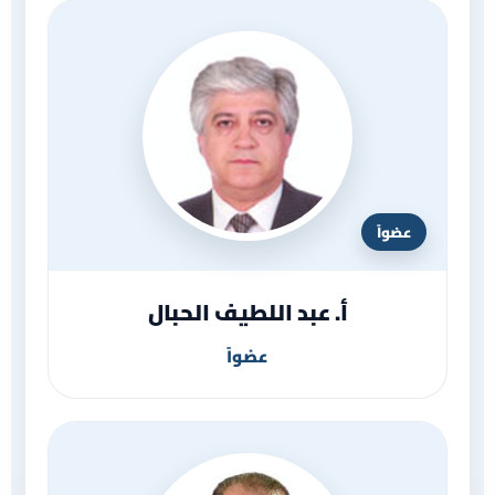
عضواً
أ. عبد اللطيف الحبال
عضواً