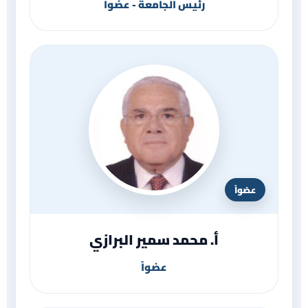
رئيس الجامعة - عضواً
عضواً
أ. محمد سمير البرازي
عضواً