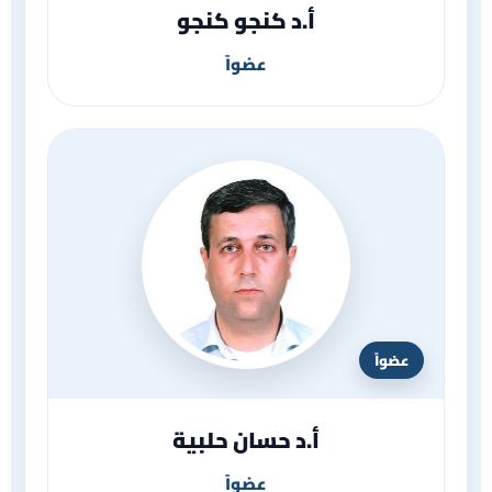
أ.د كنجو كنجو
عضواً
عضواً
أ.د حسان حلبية
عضواً