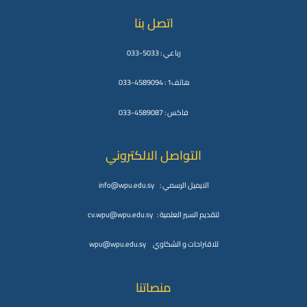
اتصل بنا
رباعي : 5033-033
هاتف1 : 4589094-033
فاكس : 4589087-033
التواصل الالكتروني
الايميل الرسمي : info@wpu.edu.sy
لتقديم السير العلمية : cv.wpu@wpu.edu.sy
للاقتراحات و الشكاوي wpu@wpu.edu.sy
منصاتنا