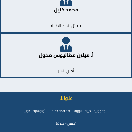
محمد خليل
ممثل اتحاد الطلبة
أ. ميلين مطانيوس مخول
أمين السر
عنواننا
الجمهورية العربية السورية – محافظة حماة – الأوتوستراد الدولي
( حمص – حماة )