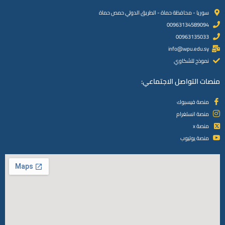
سوريا - محافظة حماة - الطريق الدولي حمص حماة
00963134589094
00963135033
info@wpu.edu.sy
نموذج للشكاوي
منصات التواصل الاجتماعي:
منصة فيسبوك
منصة انستغرام
منصة x
منصة يوتيوب