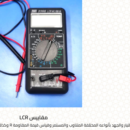
مقاييس LCR
 والجهد بأنواعه المختلفة المتناوب والمستمر وقياس قيمة المقاومة R وكذلك قياس سعة المكثف C وقياس قيمة ملف L