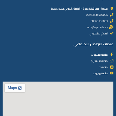
سوريا - محافظة حماة - الطريق الدولي حمص حماة
00963134589094
00963135033
info@wpu.edu.sy
نموذج للشكاوي
منصات التواصل الاجتماعي:
منصة فيسبوك
منصة انستغرام
منصة x
منصة يوتيوب