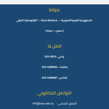
عنواننا
الجمهورية العربية السورية – محافظة حماة – الأوتوستراد الدولي
( حمص – حماة )
اتصل بنا
رباعي : 5033-033
هاتف1 : 4589094-033
فاكس : 4589087-033
التواصل الالكتروني
الايميل الرسمي : info@wpu.edu.sy