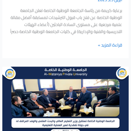
برعاية كريمة من رئاسة الجامعة الوطنية الخاصة تعلن الجامعة
الوطنية الخاصة عن فتح باب قبول الترشيحات لمسابقة أفضل مقالة
علمية مرجعية على مستوى السادة الباحثين (أعضاء الهيئات
التدريسية والفنية والإدارية) في كليات الجامعة الوطنية الخاصة حصراً
قراءة المزيد »
الجامعة
الوطنية
الخاصة
تستقبل
وزير
التعليم
العالي
والبحث
العلمي