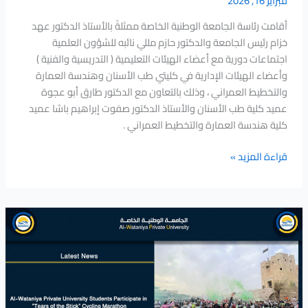
فبراير 16, 2026
والتخطيط
العمراني
أقامت رئاسة الجامعة الوطنية الخاصة ممثلةً بالأستاذ الدكتور عهد
خزام رئيس الجامعة والدكتور حازم مللي نائبه للشؤون العلمية
اجتماعات دورية مع أعضاء الهيئات التعليمية ( التدريسية والفنية )
وأعضاء الهيئات الإدارية في كليتي طب الأسنان وهندسة العمارة
والتخطيط العمراني ، وذلك بالتعاون مع الدكتور طارق أبو عجوة
عميد كلية طب الأسنان والأستاذ الدكتور صفوت إبراهيم باشا عميد
كلية هندسة العمارة والتخطيط العمراني .
قراءة المزيد »
طلاب
الجامعة
الوطنية
يشاركون
في
ماراثون