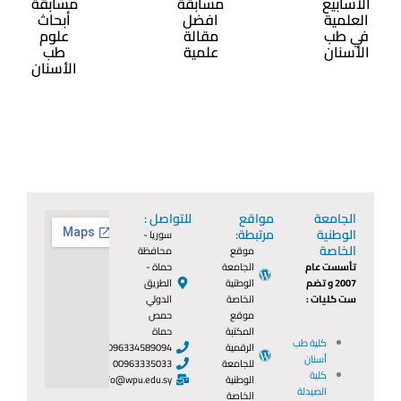
الأسابيع
مسابقة
مسابقة
العلمية
افضل
أبحاث
في طب
مقالة
علوم
الأسنان
علمية
طب
الأسنان
الجامعة
مواقع
للتواصل :
الوطنية
مرتبطة:
سوريا -
الخاصة
موقع
محافظة
تأسست عام
الجامعة
حماة -
2007 و تضم
الوطنية
الطريق
ست كليات :
الخاصة
الدولي
موقع
حمص
المكتبة
حماة
كلية طب
الرقمية
0096334589094
أسنان
للجامعة
00963335033
كلية
الوطنية
info@wpu.edu.sy
الصيدلة
الخاصة