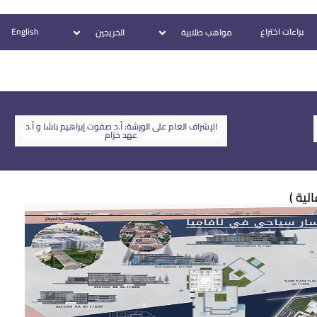
براءات اختراع
English
مواهب طلابية
الخريجين
الإشراف العام على الورشة: أ.د صفوت إبراهيم باشا و أ.د
عهد خزام
ية )