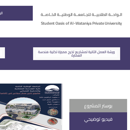
ال
الـواحــة الطلابيــة للجـامعــة الوطنيــة الخـاصــة
Student Oasis of Al-Wataniya Private University
ورشة العمل الثانية لمشاريع تخرج مميزة لكلية هندسة
العمارة
بوستر المشروع
فيديو توضيحي