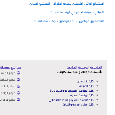
استخدام الواقي الشمسي لحماية الجلد لدى المجتمع السوري
المباني مسبقة الصنع في الهندسة المدنية
العلاقة بين فيتامين ك٢ مع فيتامين د وهشاشة العظام
الجامعة الوطنية الخاصة
مواقع مرتبطة:
تأسست عام 2007 و تضم ست كليات :
موقع الجامعة 
موقع المكتبة 
كلية طب أسنان
كلية الصيدلة
موقع الواحة ا
كلية الهندسة (المعلوماتية و الإتصالات )
موقع الواحة ال
كلية الهندسة المدنية
موقع بوابة الط
كلية هندسة العمارة و التخطيط العمراني
كلية العلوم الإدارية و المالية