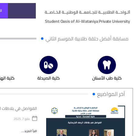
ال
ا
لـواحــة الطلابيــة للجـامعــة الوطنيــة الخـاصــة
Student Oasis of Al-Wataniya Private University
مسابقة أفضل حلقة طلابية الموسم الثاني
كلية طب الأسنان
كلية الصيدلة
كلية اله
آخر المواضيع
الفواصل في بلاطات ا
مايو 7, 2025
اقرأ المزيد.....