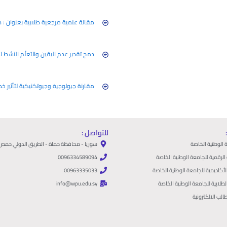
مقالة علمية مرجعية طلابية بعنوان : د
دمج تقدير عدم اليقين والتعلّم النشط 
مقارنة جيولوجية وجيوتكنيكية لتأثير خصائص
للتواصل :
الوطنية الخاصة
سوريا - محافظة حماة - الطريق الدولي حمص
الرقمية للجامعة الوطنية الخاصة
0096334589094
لأكاديمية للجامعة الوطنية الخاصة
00963335033
طلابية للجامعة الوطنية الخاصة
info@wpu.edu.sy
الب الالكترونية