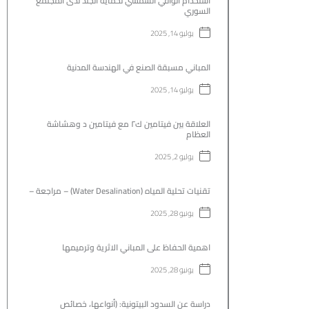
استخدام الواقي الشمسي لحماية الجلد لدى المجتمع
السوري
يوليو 14, 2025
المباني مسبقة الصنع في الهندسة المدنية
يوليو 14, 2025
العلاقة بين فيتامين ك٢ مع فيتامين د وهشاشة
العظام
يوليو 2, 2025
تقنيات تحلية المياه (Water Desalination) – مراجعة –
يونيو 28, 2025
اهمية الحفاظ على المباني الاثرية وترميمها
يونيو 28, 2025
دراسة عن السدود البيتونية: (أنواعها، خصائص