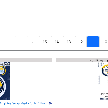
»
›
15
14
13
12
11
10
حثية طلابية
مقالة علمية طلابية مرجعية بعنوان : ت