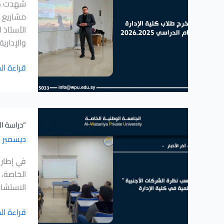
كلية
الإدارة
الأستاذ 
للفصل
والإدارية
الأول
من
قراءة ال
العام
الدراسي
2025ـ2026
“دراسة
“دراسة ال
الجدوى
ديسمبر 27, 2025
حسب
نظرة
في إطار 
الشركات
الأجنبية
الاستشار
”
محاضرة
قراءة ال
علمية