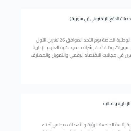
تحديات الدفع الإلكتروني في سورية )
انطلقت فعاليات اليوم العلمي الأول في كلية العلوم الإدارية والمالية بالجامعة الوطنية الخاصة يوم الأحد الموافق 26 تشرين الأول
 سورية”، وذلك تحت إشراف عميد كلية العلوم الإدارية
خصصين في مجالات الاقتصاد الرقمي والتمويل والمصارف
إدارية والمالية
ـة Al-Wataniya Private University الصفحة الرئيسية رئاسة الجامعة الرؤية والأهداف مجلس أمناء