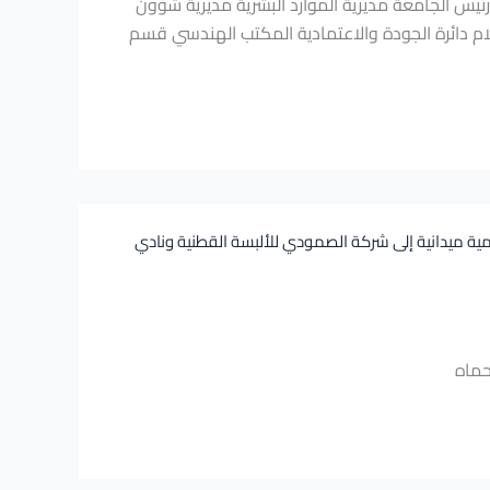
رئيس الجامعة مديرية الموارد البشرية مديرية شؤون
علام دائرة الجودة والاعتمادية المكتب الهندسي قسم
علمية ميدانية إلى شركة الصمودي للألبسة القطنية ونادي
حماه