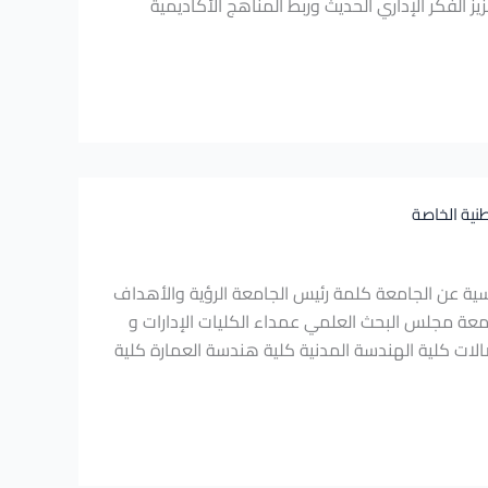
16 ديسمبر 2025. هدفت الورشة إلى تعزيز الفكر الإداري الحديث وربط المناهج الأكاديمية
طنية الخاصة
ـــة Al-Wataniya Private University الصفحة الرئيسية عن الجامعة كلمة رئيس الجامعة الرؤية والأهداف
امعة مجلس البحث العلمي عمداء الكليات الإدارات و
الات كلية الهندسة المدنية كلية هندسة العمارة كلية