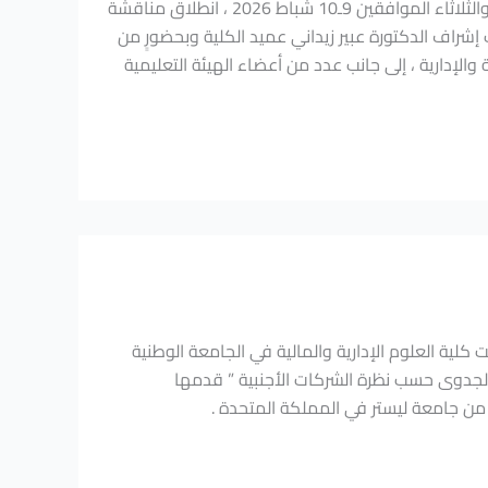
شهدت كلية العلوم الإدارية والمالية في الجامعة الوطنية الخاصة يومي الإثنين والثلاثاء الموافقين 9ـ10 شباط 2026 ، انطلاق مناقشة
طلاب الفصل الأول للعام الدراسي 2025ـ2026 وذلك تحت إشراف الدكتورة عبير زيداني عميد الكلية وبحضورٍ من
والإدارية ، إلى جانب عدد من أعضاء الهيئة التعليمية
 كلية العلوم الإدارية والمالية في الجامعة الوطنية
اضرة قيّمة بعنوان ” دراسة الجدوى حسب نظرة الشركات الأجنبية ” قدمها
 من جامعة ليستر في المملكة المتحدة .