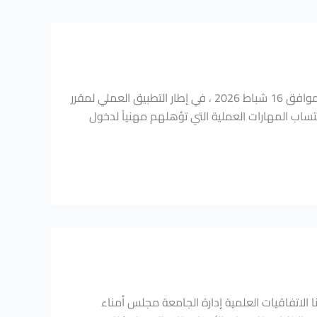
أقامت كلية الصيدلة في الجامعة الوطنية الخاصة فعالية الملازمة يوم الإثنين الموافق 16 شباط 2026 ، في إطار التطبيق العملي لمقرر
اب المهارات العملية التي تؤهلهم مهنياً لدخول
 الاتفاقيات العلمية إدارة الجامعة مجلس أمناء