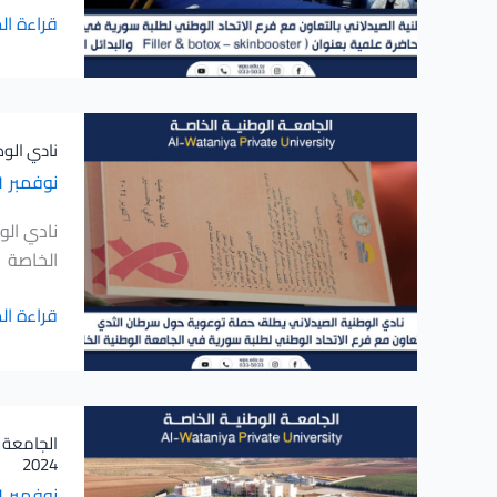
الوطني
قراءة ال
لطلبة
سورية
في
نادي
الجامعة
نادي الوط
الوطنية
ينظمان
نوفمبر 11, 2024
الصيدلان
محاضرة
يطلق
علمية
نادي الو
حملة
بعنوان
الخاصة
توعوية
(
حول
Filler
قراءة ال
سرطان
&
الثدي
botox
بالتعاون
–
مع
الجامعة
nbooster
الجامعة ا
فرع
الوطنية
والبدائل
2024
الاتحاد
الخاصة
التجميلية
نوفمبر 11, 2024