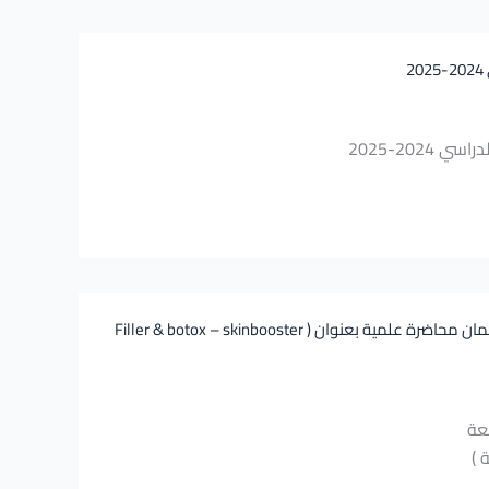
202-2025
نادي الوطنية الصيدلاني بالتعاون مع فرع الاتحاد الوطني لطلبة سورية في الجامعة ينظمان محاضرة علمية بعنوان ( Filler & botox – skinbooster
عة