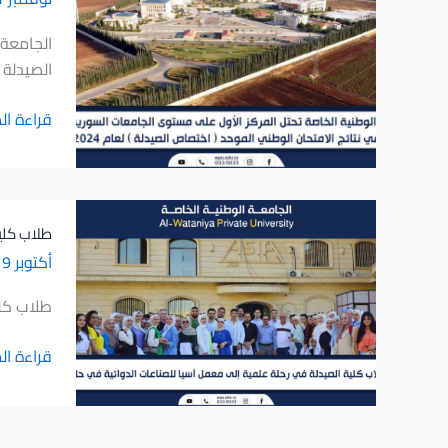
الوطني
تحتل
)
لطلبة
المركز
الجامعة 
سورية
الأول
الصيدلة ) ل
في
على
الجامعة
مستوى
قراءة ال
الوطنية
الجامعا
الخاصة
السورية
الخاصة
طلاب
في
طلاب كلية
كلية
نتائج
أكتوبر 19, 2024
الصيدلة
الامتحان
في
الوطني
طلاب كلي
رحلة
الموحد
علمية
(
قراءة ال
إلى
اختصاص
معمل
الصيدلة
آسيا
)
للصناعات