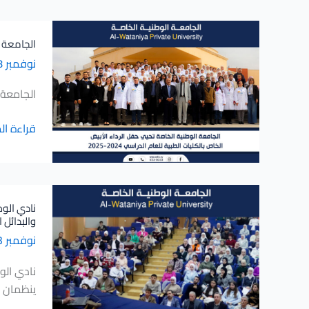
في
إدلب
الجامعة
الجامعة ال
الوطنية
نوفمبر 28, 2024
الخاصة
تحيي
الجامعة ا
حفل
الرداء
قراءة ال
الأبيض
الخاص
بالكليات
الطبية
نادي
للعام
الوطنية
والبدائل ا
الدراسي
الصيدلان
نوفمبر 13, 2024
2024-
بالتعاون
2025
مع
نادي الو
فرع
ينظمان محاضرة علمية 
الاتحاد