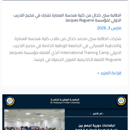
مخيم
التدريب
الدولي
الطالبة سنى كحال من كلية هندسة العمارة تشارك في مخيم التدريب
الدولي لمؤسسة Jacques Roguerie
لمؤسسة
مارس 3, 2026
Jacques
Roguerie
شاركت الطالبة سنى محمد كحال من طلاب كلية هندسة العمارة
والتخطيط العمراني في الجامعة الوطنية الخاصة في مخيم التدريب
الدولي International Training Camp الذي أقامته مؤسسة Jacques
Roguerie التابعة لأكاديمية الفنون الجميلة في فرنسا .
قراءة المزيد »
اجتماعات
دورية
تجمع
بين
رئاسة