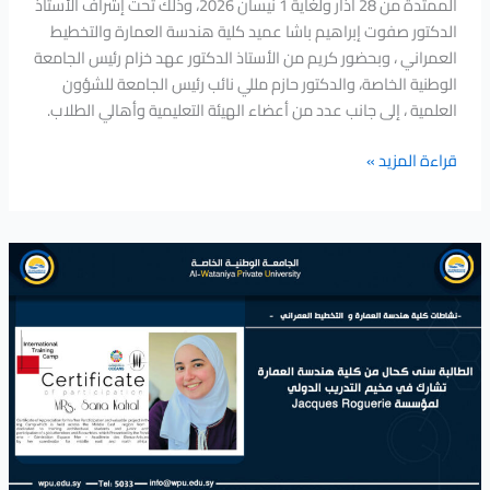
الممتدة من 28 آذار ولغاية 1 نيسان 2026، وذلك تحت إشراف الأستاذ
الدكتور صفوت إبراهيم باشا عميد كلية هندسة العمارة والتخطيط
العمراني ، وبحضور كريم من الأستاذ الدكتور عهد خزام رئيس الجامعة
الوطنية الخاصة، والدكتور حازم مللي نائب رئيس الجامعة للشؤون
العلمية ، إلى جانب عدد من أعضاء الهيئة التعليمية وأهالي الطلاب.
قراءة المزيد »
الطالبة
سنى
كحال
من
كلية
هندسة
العمارة
تشارك
في