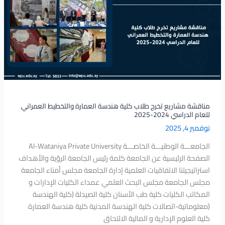
طلاب
كلية
هندسة
العمارة
والتخطيط
العمراني
للعام
الدراسي
2024-
مناقشة مشاريع تخرج طلاب كلية هندسة العمارة والتخطيط العمراني
للعام الدراسي 2024-2025
2025
نوفمبر 4, 2025
الجامعـــة الوطنيـــة الخاصـــة Al-Wataniya Private University
الصفحة الرئيسية عن الجامعة كلمة رئيس الجامعة الرؤية والأهداف
استراتيجيتنا الاتفاقيات العلمية إدارة الجامعة مجلس أمناء الجامعة
مجلس الجامعة مجلس البحث العلمي عمداء الكليات الإدارات و
المكاتب الكليات كلية طب الأسنان كلية الصيدلة (كلية الهندسة
(معلوماتية-اتصالات كلية الهندسة المدنية كلية هندسة العمارة
كلية العلوم الإدارية و المالية الالتحاق