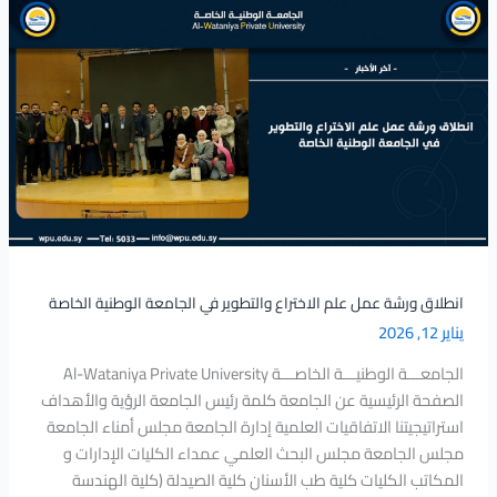
انطلاق
ورشة
عمل
علم
الاختراع
والتطوير
في
الجامعة
الوطنية
الخاصة
انطلاق ورشة عمل علم الاختراع والتطوير في الجامعة الوطنية الخاصة
يناير 12, 2026
الجامعـــة الوطنيـــة الخاصـــة Al-Wataniya Private University
الصفحة الرئيسية عن الجامعة كلمة رئيس الجامعة الرؤية والأهداف
استراتيجيتنا الاتفاقيات العلمية إدارة الجامعة مجلس أمناء الجامعة
مجلس الجامعة مجلس البحث العلمي عمداء الكليات الإدارات و
المكاتب الكليات كلية طب الأسنان كلية الصيدلة (كلية الهندسة