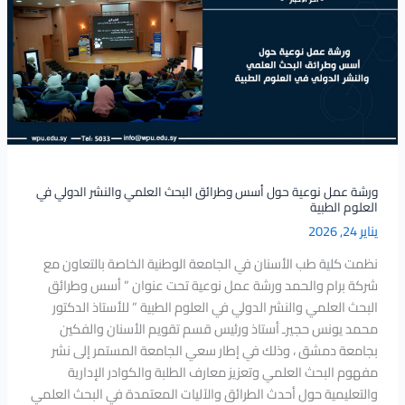
حول
أسس
وطرائق
البحث
العلمي
والنشر
الدولي
في
العلوم
ورشة عمل نوعية حول أسس وطرائق البحث العلمي والنشر الدولي في
العلوم الطبية
الطبية
يناير 24, 2026
نظمت كلية طب الأسنان في الجامعة الوطنية الخاصة بالتعاون مع
شركة برام والحمد ورشة عمل نوعية تحت عنوان ” أسس وطرائق
البحث العلمي والنشر الدولي في العلوم الطبية ” للأستاذ الدكتور
محمد يونس حجيرـ أستاذ ورئيس قسم تقويم الأسنان والفكين
بجامعة دمشق ، وذلك في إطار سعي الجامعة المستمر إلى نشر
مفهوم البحث العلمي وتعزيز معارف الطلبة والكوادر الإدارية
والتعليمية حول أحدث الطرائق والآليات المعتمدة في البحث العلمي