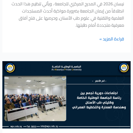
الأسنان
نيسان 2026 في المدرج المركزي للجامعة ، ويأتي تنظيم هذا الحدث
انطلاقاً من إيمان الجامعة بضرورة مواكبة أحدث المستجدات
العلمية والتقنية في علوم طب الأسنان، وحرصها على فتح آفاق
معرفية متجددة أمام طلبتها.
قراءة المزيد »
اجتماعات
دورية
تجمع
بين
رئاسة
الجامعة
الوطنية
الخاصة
وكليتي
طب