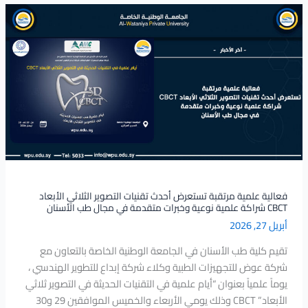
فعالية
علمية
مرتقبة
تستعرض
أحدث
تقنيات
التصوير
الثلاثي
الأبعاد
CBCT
شراكة
علمية
فعالية علمية مرتقبة تستعرض أحدث تقنيات التصوير الثلاثي الأبعاد
CBCT شراكة علمية نوعية وخبرات متقدمة في مجال طب الأسنان
نوعية
أبريل 27, 2026
وخبرات
متقدمة
تقيم كلية طب الأسنان في الجامعة الوطنية الخاصة بالتعاون مع
في
شركة عوض للتجهيزات الطبية وكلاء شركة إبداع للتطوير الهندسي ،
مجال
يوماً علمياً بعنوان “أيام علمية في التقنيات الحديثة في التصوير ثلاثي
طب
الأبعاد” CBCT وذلك يومي الأربعاء والخميس الموافقين 29 و30