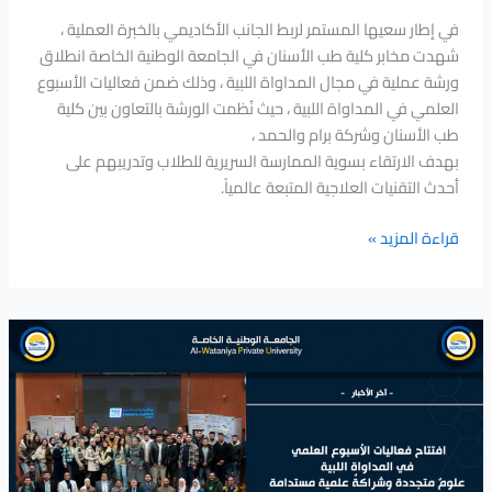
في إطار سعيها المستمر لربط الجانب الأكاديمي بالخبرة العملية ،
شهدت مخابر كلية طب الأسنان في الجامعة الوطنية الخاصة انطلاق
ورشة عملية في مجال المداواة اللبية ، وذلك ضمن فعاليات الأسبوع
العلمي في المداواة اللبية ، حيث نُظمت الورشة بالتعاون بين كلية
طب الأسنان وشركة برام والحمد ،
بهدف الارتقاء بسوية الممارسة السريرية للطلاب وتدريبهم على
أحدث التقنيات العلاجية المتبعة عالمياً.
قراءة المزيد »
افتتاح
فعاليات
الأسبوع
العلمي
في
المداواة
اللبية